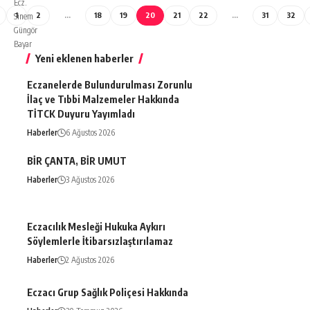
1
2
…
18
19
20
21
22
…
31
32
Yeni eklenen haberler
Eczanelerde Bulundurulması Zorunlu
İlaç ve Tıbbi Malzemeler Hakkında
TİTCK Duyuru Yayımladı
Haberler
6 Ağustos 2026
BİR ÇANTA, BİR UMUT
Haberler
3 Ağustos 2026
Eczacılık Mesleği Hukuka Aykırı
Söylemlerle İtibarsızlaştırılamaz
Haberler
2 Ağustos 2026
Eczacı Grup Sağlık Poliçesi Hakkında