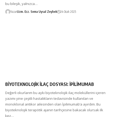
bu bileşik, yalnızca…
Yazar
Uzm. Ecz. Sema Uysal Zeybek
24 Ocak 2025
BİYOTEKNOLOJİK İLAÇ DOSYASI: İPİLİMUMAB
Değerli okurlarım bu ayki biyoteknolojik ilaç moleküllerini içeren
yazımı yine çeşitli hastalıkların tedavisinde kullanılan ve
monoklonal antikor ailesinden olan İpilimumab’a ayırdım. Bu
biyoteknolojik terapötik ajanın tarihçesine bakacak olursak ilk
kez…