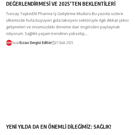
DEĞERLENDİRMESİ VE 2025’TEN BEKLENTİLERİ
Tuncay TaşkınElit Pharma İş Geliştirme Müdürü Bu yazıda sizlere
ülkemizde hızla büyüyen gıda takviyesi sektörüyle ilgili dikkat çekici
gelişmeleri ve önümüzdeki döneme dair öngörüleri paylaşmak
istiyorum. Sağlıklı yaşam trendinin yükselişi,…
Yazar
Eczacı Dergisi Editör
27 Ocak 2025
YENİ YILDA DA EN ÖNEMLİ DİLEĞİMİZ: SAĞLIK!