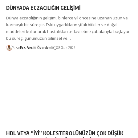
DÜNYADA ECZACILIĞIN GELİŞİMİ
Dünya eczacılığının gelişimi, binlerce yıl öncesine uzanan uzun ve
karmaşık bir süreçtir. Eski uygarlıkların şifalı bitkiler ve doğal
maddeleri kullanarak hastalıkları tedavi etme çabalarıyla başlayan
bu süreç, günümüzün bilimsel ve…
Yazar
Ecz. Vecihi Özerdemli
28 Ocak 2025
HDL VEYA “İYİ” KOLESTEROLÜNÜZÜN ÇOK DÜŞÜK