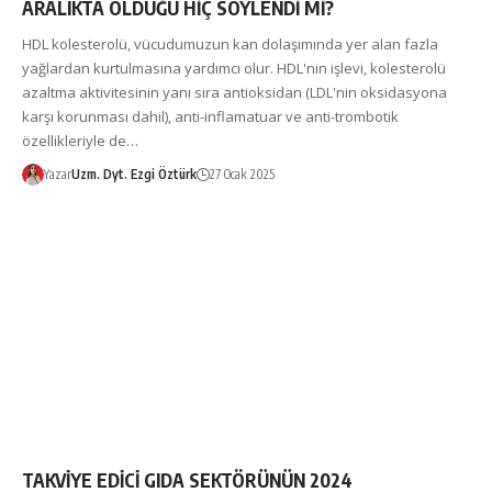
ARALIKTA OLDUĞU HİÇ SÖYLENDİ Mİ?
HDL kolesterolü, vücudumuzun kan dolaşımında yer alan fazla
yağlardan kurtulmasına yardımcı olur. HDL'nin işlevi, kolesterolü
azaltma aktivitesinin yanı sıra antioksidan (LDL'nin oksidasyona
karşı korunması dahil), anti-inflamatuar ve anti-trombotik
özellikleriyle de…
Yazar
Uzm. Dyt. Ezgi Öztürk
27 Ocak 2025
TAKVİYE EDİCİ GIDA SEKTÖRÜNÜN 2024