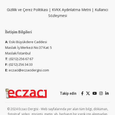
Gizlilik ve Çerez Politikası
|
KVKK Aydınlatma Metni
|
Kullanıcı
Sözleşmesi
İletişim Bilgileri
A:
Eski Büyükdere Caddesi
Maslak İş Merkezi No:37 Kat: 5
Maslak/İstanbul
T:
(0212) 256 67 67
F:
(0212) 256 34 33
E:
eczaci@eczacidergisi.com
Takip edin
© 2024 Eczacı Dergisi - Web sayfalarında yer alan tüm bilgi, döküman,
fotoğraf, video, görüntü, metin, vb. herhangi bir içerik izin alınmadan