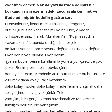
yaklaşmak demek.
Net ve yazı ile ifade edilmiş bir
korkunun sizin üzerinizdeki gücü azalırken, net ve
ifade edilmiş bir hedefin gücü artar.
Prensipleriniz, kendi içsel kurallarınız, dengeniz,
bütünlüğünüz ne kadar tanımlı ve belli ise, o kadar
iyi hissedersiniz. Haruki Murakami’nin “Koşmasaydım
Yazamazdım” kitabında dediği gibi, gerçek
bir karar verince, önce sesiniz değişir. Duruşunuz değişir.
Evet ben böyle biriyim. Evet benim
işyerim böyle, benim kurallarımla yönetiliyor çünkü ve çok
şükür. Benim personelim böyle, çünkü
ben öyle istedim. Kendimle artık bütünüm ve bu bütünlükte
yürümek daha kolay. Para kazanmak
daha kolay. İlişkiler daha kolay. Hedeflerime ulaşmak daha
kolay, içimde savaş yok çünkü. Tek
yaptığım, belirginliğe zemin hazırlamak ve izin vermek.
Kimliğim belirgin, işe yaklaşımım
belirgin, sınırlarım belirgin, hedeflerim belirgin. Çiçek gibi.