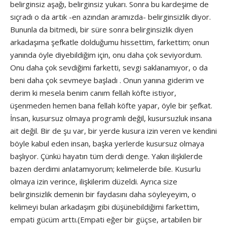
belirginsiz aşağı, belirginsiz yukarı. Sonra bu kardeşime de
sıçradı o da artık -en azından aramızda- belirginsizlik diyor.
Bununla da bitmedi, bir süre sonra belirginsizlik diyen
arkadaşıma şefkatle dolduğumu hissettim, farkettim; onun
yanında öyle diyebildiğim için, onu daha çok seviyordum.
Onu daha çok sevdiğimi farketti, sevgi saklanamıyor, o da
beni daha çok sevmeye başladı . Onun yanına giderim ve
derim ki mesela benim canım fellah köfte istiyor,
üşenmeden hemen bana fellah köfte yapar, öyle bir şefkat.
İnsan, kusursuz olmaya programlı değil, kusursuzluk insana
ait değil. Bir de şu var, bir yerde kusura izin veren ve kendini
böyle kabul eden insan, başka yerlerde kusursuz olmaya
başlıyor. Çünkü hayatın tüm derdi denge. Yakın ilişkilerde
bazen derdimi anlatamıyorum; kelimelerde bile. Kusurlu
olmaya izin verince, ilişkilerim düzeldi. Ayrıca size
belirginsizlik demenin bir faydasını daha söyleyeyim, o
kelimeyi bulan arkadaşım gibi düşünebildiğimi farkettim,
empati gücüm arttı.(Empati eğer bir güçse, artabilen bir