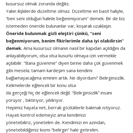
kusursuz olmak zorunda değiliz.
Yakın ilişkilerde düzeltme olmaz. Düzeltme en basit haliyle,
“ben seni olduğun halinle beğenmiyorum” demek. Bir de biz
istemeden öneride bulunanlar var, koşarak uzaklaşın.
Öneride bulunmak gizli eleştiri çünkü, “seni
beğenmiyorum, benim fikirlerimle daha iyi olabilirsin”
demek.
Ama kusursuz olmanın nasıl bir kapıdan açıldığını da
anlayabiliyorum, olsa olsa kusurlu olmaya izin vermekle
açılabilir. “Bana güvenme” diyen birine daha çok güvenmek
gibi mesela; tamam kardeşim sana kendimi
bağlamayacağıma eminim artık. Ne diyordum? Belirginsizlik.
Kelimelerde eğlenceli bir konu olsa
da gerçeği hiç de eğlenceli değil. “Belirginsizlik” insanı
yoruyor , bıktırıyor, yıldırıyor.
Hepimiz hayata net, berrak gözlüklerle bakmak istiyoruz.
Hayatı kontrol edemeyiz ama kendimizi
yönetebiliriz, yönetelim de. Kendimizi en azından,
yönetebildiğimiz kısmı “belirgin” hale getirelim.