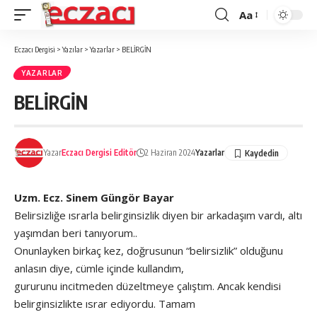
Aa
Font
büyütücü
Eczacı Dergisi
>
Yazılar
>
Yazarlar
>
BELİRGİN
YAZARLAR
BELİRGİN
Yazar
Eczacı Dergisi Editör
2 Haziran 2024
Yazarlar
Uzm. Ecz. Sinem Güngör Bayar
Belirsizliğe ısrarla belirginsizlik diyen bir arkadaşım vardı, altı
yaşımdan beri tanıyorum..
Onunlayken birkaç kez, doğrusunun “belirsizlik” olduğunu
anlasın diye, cümle içinde kullandım,
gururunu incitmeden düzeltmeye çalıştım. Ancak kendisi
belirginsizlikte ısrar ediyordu. Tamam