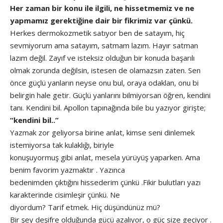
Her zaman bir konu ile ilgili, ne hissetmemiz ve ne
yapmamız gerektiğine dair bir fikrimiz var çünkü.
Herkes dermokozmetik satıyor ben de satayım, hiç
sevmiyorum ama satayım, satmam lazım. Hayır satman
lazım değil. Zayıf ve isteksiz olduğun bir konuda başarılı
olmak zorunda değilsin, istesen de olamazsın zaten. Sen
önce güçlü yanların neyse onu bul, oraya odaklan, onu bi
belirgin hale getir. Güçlü yanlarını bilmiyorsan öğren, kendini
tanı. Kendini bil. Apollon tapınağında bile bu yazıyor girişte;
“kendini bil..”
Yazmak zor geliyorsa birine anlat, kimse seni dinlemek
istemiyorsa tak kulaklığı, biriyle
konuşuyormuş gibi anlat, mesela yürüyüş yaparken. Ama
benim favorim yazmaktır . Yazınca
bedenimden çıktığını hissederim çünkü .Fikir bulutları yazı
karakterinde cisimleşir çünkü. Ne
diyordum? Tarif etmek. Hiç düşündünüz mü?
Bir şey deşifre olduğunda gücü azalıyor, o güç size geçiyor .