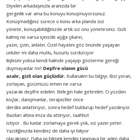
Diyelim arkadaşınızla aranızda bir
gerginlik var ama bu konuyu konuşmuyorsunuz.
Konuşmadığınız sürece o konu arka planda sizi
yönetir, konuşabildiğinizde artık siz onu yönetirsiniz. Gizli
kalmış ne varsa içinizde açığa çıkarın,
yazın, çizin, anlatın. Özel hayatını göz önünde yaşayan
ünlüler mi daha mutlu, huzurlu sürdürüyor
ilişkisini yoksa kendi halinde yaşayıp gösterme gereği
duymayanlar mı?
Deşifre olanın gücü
azalır, gizli olan güçlüdür.
Kullanalım bu bilgiyi. Bizi yoran,
zorlayan, gücümüzü emen ne varsa
yazarak deşifre edelim. Belirgin hale getirelim. O yüzden
koçlar, danışmanlar, terapistler önce
derdini anlattırıyor, sonra hedef buldurup hedef yazdırıyor.
Bazıları altına imza da attırıyor, taahhüt
istiyor . Bu kadar zorlamaya gerek yok, siz yazın yeter.
Yazdığınızda kendiniz de daha iyi biliyor
olacaksınız. Daha iyi bilmek kendini tanımaya bir adım daha