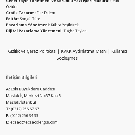
Genel Yayın Yönetmeni ve Sorumlu Yazı İşleri Müdürü:
Çetin
Öztürk
Grafik Tasarım:
Filiz Erdem
Editör:
Songül Türe
Pazarlama Yönetmeni:
Kübra Yeşildirek
Dijital Pazarlama Yönetmeni:
Tuğba Taylan
Gizlilik ve Çerez Politikası
|
KVKK Aydınlatma Metni
|
Kullanıcı
Sözleşmesi
İletişim Bilgileri
A:
Eski Büyükdere Caddesi
Maslak İş Merkezi No:37 Kat: 5
Maslak/İstanbul
T:
(0212) 256 67 67
F:
(0212) 256 34 33
E:
eczaci@eczacidergisi.com