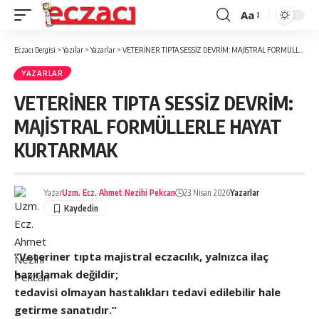
Aa
Font
büyütücü
Eczacı Dergisi
>
Yazılar
>
Yazarlar
>
VETERİNER TIPTA SESSİZ DEVRİM: MAJİSTRAL FORMÜLLERLE HAYAT KURTARMAK
YAZARLAR
VETERİNER TIPTA SESSİZ DEVRİM:
MAJİSTRAL FORMÜLLERLE HAYAT
KURTARMAK
Yazar
Uzm. Ecz. Ahmet Nezihi Pekcan
23 Nisan 2026
Yazarlar
“Veteriner tıpta majistral eczacılık, yalnızca ilaç
hazırlamak değildir;
tedavisi olmayan hastalıkları tedavi edilebilir hale
getirme sanatıdır.”