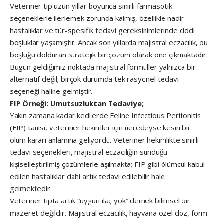
Veteriner tıp uzun yıllar boyunca sınırlı farmasötik
seçeneklerle ilerlemek zorunda kalmış, özellikle nadir
hastalıklar ve tür-spesifik tedavi gereksinimlerinde ciddi
boşluklar yaşamıştır. Ancak son yıllarda majistral eczacılık, bu
boşluğu dolduran stratejik bir çözüm olarak öne çıkmaktadır.
Bugün geldiğimiz noktada majistral formüller yalnızca bir
alternatif değil; birçok durumda tek rasyonel tedavi
seçeneği haline gelmiştir.
FIP Örneği: Umutsuzluktan Tedaviye;
Yakın zamana kadar kedilerde Feline Infectious Peritonitis
(FIP) tanısı, veteriner hekimler için neredeyse kesin bir
ölüm kararı anlamına geliyordu. Veteriner hekimlikte sınırlı
tedavi seçenekleri, majistral eczacılığın sunduğu
kişiselleştirilmiş çözümlerle aşılmakta; FIP gibi ölümcül kabul
edilen hastalıklar dahi artık tedavi edilebilir hale
gelmektedir.
Veteriner tıpta artık “uygun ilaç yok” demek bilimsel bir
mazeret değildir. Majistral eczacılık, hayvana özel doz, form