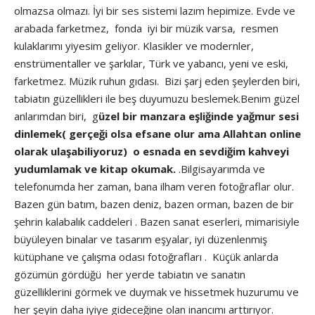
olmazsa olmazı. İyi bir ses sistemi lazım hepimize. Evde ve
arabada farketmez, fonda iyi bir müzik varsa, resmen
kulaklarımı yiyesim geliyor. Klasikler ve modernler,
enstrümentaller ve şarkılar, Türk ve yabancı, yeni ve eski,
farketmez. Müzik ruhun gıdası. Bizi şarj eden şeylerden biri,
tabiatın güzellikleri ile beş duyumuzu beslemek.Benim güzel
anlarımdan biri, g
üzel bir manzara eşliğinde yağmur sesi
dinlemek( gerçeği olsa efsane olur ama Allahtan online
olarak ulaşabiliyoruz) o esnada en sevdiğim kahveyi
yudumlamak ve kitap okumak.
.Bilgisayarımda ve
telefonumda her zaman, bana ilham veren fotoğraflar olur.
Bazen gün batım, bazen deniz, bazen orman, bazen de bir
şehrin kalabalık caddeleri . Bazen sanat eserleri, mimarisiyle
büyüleyen binalar ve tasarım eşyalar, iyi düzenlenmiş
kütüphane ve çalışma odası fotoğrafları . Küçük anlarda
gözümün gördüğü her yerde tabiatın ve sanatın
güzelliklerini görmek ve duymak ve hissetmek huzurumu ve
her şeyin daha iyiye gideceğine olan inancımı arttırıyor.