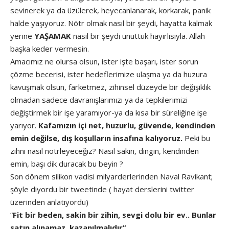
sevinerek ya da üzülerek, heyecanlanarak, korkarak, panik
halde yaşıyoruz. Nötr olmak nasıl bir şeydi, hayatta kalmak
yerine
YAŞAMAK
nasıl bir şeydi unuttuk hayırlısıyla. Allah
başka keder vermesin.
Amacımız ne olursa olsun, ister işte başarı, ister sorun
çözme becerisi, ister hedeflerimize ulaşma ya da huzura
kavuşmak olsun, farketmez, zihinsel düzeyde bir değişiklik
olmadan sadece davranışlarımızı ya da tepkilerimizi
değiştirmek bir işe yaramıyor-ya da kısa bir süreliğine işe
yarıyor.
Kafamızın içi net, huzurlu, güvende, kendinden
emin değilse, dış koşulların insafına kalıyoruz.
Peki bu
zihni nasıl nötrleyeceğiz? Nasıl sakin, dingin, kendinden
emin, başı dik duracak bu beyin ?
Son dönem silikon vadisi milyarderlerinden Naval Ravikant;
şöyle diyordu bir tweetinde ( hayat derslerini twitter
üzerinden anlatıyordu)
“
Fit bir beden, sakin bir zihin, sevgi dolu bir ev.. Bunlar
satın alınamaz, kazanılmalıdır”..