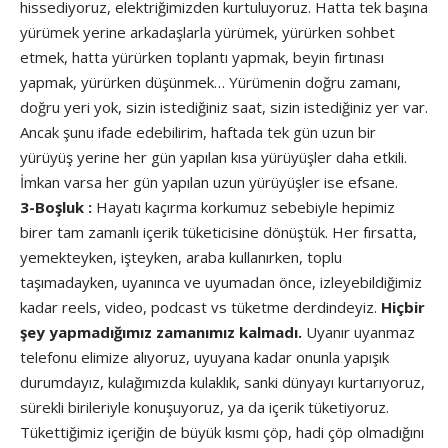
hissediyoruz, elektriğimizden kurtuluyoruz. Hatta tek başına
yürümek yerine arkadaşlarla yürümek, yürürken sohbet
etmek, hatta yürürken toplantı yapmak, beyin fırtınası
yapmak, yürürken düşünmek… Yürümenin doğru zamanı,
doğru yeri yok, sizin istediğiniz saat, sizin istediğiniz yer var.
Ancak şunu ifade edebilirim, haftada tek gün uzun bir
yürüyüş yerine her gün yapılan kısa yürüyüşler daha etkili.
İmkan varsa her gün yapılan uzun yürüyüşler ise efsane.
3-Boşluk :
Hayatı kaçırma korkumuz sebebiyle hepimiz
birer tam zamanlı içerik tüketicisine dönüştük. Her fırsatta,
yemekteyken, işteyken, araba kullanırken, toplu
taşımadayken, uyanınca ve uyumadan önce, izleyebildiğimiz
kadar reels, video, podcast vs tüketme derdindeyiz.
Hiçbir
şey yapmadığımız zamanımız kalmadı.
Uyanır uyanmaz
telefonu elimize alıyoruz, uyuyana kadar onunla yapışık
durumdayız, kulağımızda kulaklık, sanki dünyayı kurtarıyoruz,
sürekli birileriyle konuşuyoruz, ya da içerik tüketiyoruz.
Tükettiğimiz içeriğin de büyük kısmı çöp, hadi çöp olmadığını