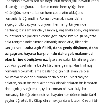
Sonradan hayatta tek bir doğrunun olmadığını, hayatın kendi
dinamiği olduğunu, herkesin içinde hem iyiliğin hem
kötülüğün, hem korkunun hem cesaretin olduğunu
romanlarla öğrendim. Roman okumak insanı daha
alçakgönüllü yapıyor, dünyanın her hangi bir yerinde,
herhangi bir zamanında yaşanmış, yaşanabilecek, yaşanması
muhtemel bir paralel evrene götürüyor bizi ve şu hayatta
asla tanışma imkanımızın olmadığı insanlarla, fikirlerle
tanıştırıyor .
Daha açık fikirli, daha geniş düşünen, daha
az şaşıran, hayata karşı elinde daha çok malzemesi
olan birine dönüşüyoruz.
İşte size sakin bir zihne giden
yol. Asıl güzel olan elbette kült hale gelmiş, klasik olmuş
romanları okumak, ama başlangıç için hızlı akan ve bizi
okumaya sevkeden romanlar da olabilir. Meditasyonu
anlatan, sakin bir zihni akademik olarak anlatan bir kitaptan
daha çok şey öğreniriz, iyi bir roman okuyarak.İyi bir
roman,iyi bir öğretmendir ve hayatın her döneminde farklı
şeyler öğretebilir. Kitap dinlemek ya da o kitabın özetini bir