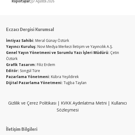
Röportajlar
7 Ağustos 2026
Eczacı Dergisi Kurumsal
İmtiyaz Sahibi:
Meral Günay Öztürk
Yayıncı Kuruluş:
Novi Medya Merkezi İletişim ve Yayıncılık A.Ş.
Genel Yayın Yönetmeni ve Sorumlu Yazı İşleri Müdürü:
Çetin
Öztürk
Grafik Tasarım:
Filiz Erdem
Editör:
Songül Türe
Pazarlama Yönetmeni:
Kübra Yeşildirek
Dijital Pazarlama Yönetmeni:
Tuğba Taylan
Gizlilik ve Çerez Politikası
|
KVKK Aydınlatma Metni
|
Kullanıcı
Sözleşmesi
İletişim Bilgileri