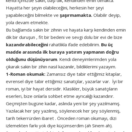
kendi içimizde sakin, başı dik, kendinden emin olmakta.
Hayatta her şeyin olabileceğini, herkesin her şeyi
yapabileceğini bilmekte ve
şaşırmamakta.
Olabilir deyip,
yola devam etmekte.
Bu bağlamda sakin bir zihnin ve hayata karşı kendinden emin
dik bir duruşun , fit bir bedeni ve sevgi dolu bir evi de bize
kazandırabileceğini
rahatlıkla ifade edebilirim.
Bu üç
madde arasında ilk buraya yatırım yapmanın doğru
olduğunu düşünüyorum
. Kendi deneyimlerimden yola
çıkarak sakin bir zihin nasıl kazanılır, bildiklerimi yazayım.
1-Roman okumak:
Zamansız diye tabir ettiğimiz kitaplar,
evrensel diye tabir ettiğimiz sanatçılar, yazarlar var. İyi bir
roman, iyi bir hayat dersidir. Klasikler, büyük sanatçıların
eserleri, bize onlarla sohbet etme ayrıcalığı kazandırır.
Geçmişten bugüne kadar, aslında yeni bir şey yazılmamış.
Yazılacak her şey yazılmış, söylenecek her şey söylenmiş,
tarih tekerrürden ibaret . Önceden roman okumayı, dizi
izlemekten farkı yok diye küçümserdim (ah Sinem ah).