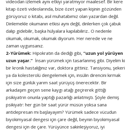
videodan izlemek aynı etkiyi yaratmıyor maalesef. Bir kere
kitap özeti videolarında, bize özet yapan kişinin gözünden
görüyoruz o kitabı, asıl muhatabımız olan yazardan değil.
Dinlemekle okumanın etkisi aynı değil, dinlerken çok çabuk
dalıp gidebilir, başka hülyalara kapılabiliriz.. O nedenle
okumak, okumak, okumak diyorum. Her nerede ve ne
zaman uygunsanız.
2-Yürümek:
Hipokratın da dediği gibi,
“uzun yol yürüyen
uzun yaşar.”
İnsan yürümek için tasarlanmış gibi. Diyelim ki
bir kronik hastalığınız var, doktora gittiniz. Tansiyonu, şekeri
ya da kolesterolü dengelemek için, insülin direncini kırmak
için size günlük yarım saat yürüyüş önerecektir. Bir
arkadaşım geçen sene kaygı atağı geçirerek gittiği
psikiyatrın onunla yaptığı pazarlığı anlatmıştı. Şöyle demiş
psikiyatr: her gün bir saat yürür müsün yoksa sana
antidepresan mı başlayayım? Yürümek sadece vücudun
biyokimyasal dengesi için çare değil, beynin biyokimyasal
dengesi için de çare. Yürüyünce sakinleşiyoruz, iyi