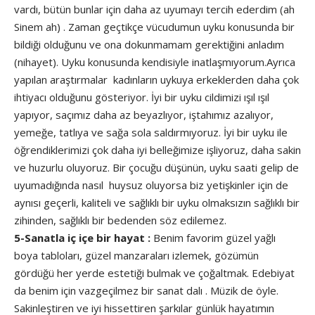
vardı, bütün bunlar için daha az uyumayı tercih ederdim (ah
Sinem ah) . Zaman geçtikçe vücudumun uyku konusunda bir
bildiği olduğunu ve ona dokunmamam gerektiğini anladım
(nihayet). Uyku konusunda kendisiyle inatlaşmıyorum.Ayrıca
yapılan araştırmalar kadınların uykuya erkeklerden daha çok
ihtiyacı olduğunu gösteriyor. İyi bir uyku cildimizi ışıl ışıl
yapıyor, saçımız daha az beyazlıyor, iştahımız azalıyor,
yemeğe, tatlıya ve sağa sola saldırmıyoruz. İyi bir uyku ile
öğrendiklerimizi çok daha iyi belleğimize işliyoruz, daha sakin
ve huzurlu oluyoruz. Bir çocuğu düşünün, uyku saati gelip de
uyumadığında nasıl huysuz oluyorsa biz yetişkinler için de
aynısı geçerli, kaliteli ve sağlıklı bir uyku olmaksızın sağlıklı bir
zihinden, sağlıklı bir bedenden söz edilemez.
5-Sanatla iç içe bir hayat :
Benim favorim güzel yağlı
boya tabloları, güzel manzaraları izlemek, gözümün
gördüğü her yerde estetiği bulmak ve çoğaltmak. Edebiyat
da benim için vazgeçilmez bir sanat dalı . Müzik de öyle.
Sakinleştiren ve iyi hissettiren şarkılar günlük hayatımın