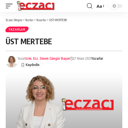
Aa
Font
büyütücü
Eczacı Dergisi
>
Yazılar
>
Yazarlar
>
ÜST MERTEBE
YAZARLAR
ÜST MERTEBE
Yazar
Uzm. Ecz. Sinem Güngör Bayar
27 Nisan 2025
Yazarlar