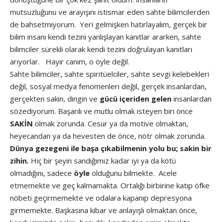
mutsuzluğunu ve arayışını istismar eden sahte bilimcilerden
de bahsetmiyorum. Yeri gelmişken hatırlayalım, gerçek bir
bilim insanı kendi tezini yanlışlayan kanıtlar ararken, sahte
bilimciler sürekli olarak kendi tezini doğrulayan kanıtları
arıyorlar. Hayır canım, o öyle değil.
Sahte bilimciler, sahte spiritüelciler, sahte sevgi kelebekleri
değil, sosyal medya fenomenleri değil, gerçek insanlardan,
gerçekten sakin, dingin ve
gücü içeriden gelen
insanlardan
sözediyorum. Başarılı ve mutlu olmak isteyen biri önce
SAKİN
olmak zorunda. Cesur ya da motive olmaktan,
heyecandan ya da hevesten de önce, nötr olmak zorunda.
Dünya gezegeni ile başa çıkabilmenin yolu bu; sakin bir
zihin.
Hiç bir şeyin sandığımız kadar iyi ya da kötü
olmadığını, sadece
öyle
olduğunu bilmekte. Acele
etmemekte ve geç kalmamakta. Ortalığı birbirine katıp öfke
nöbeti geçirmemekte ve odalara kapanıp depresyona
girmemekte. Başkasına kibar ve anlayışlı olmaktan önce,