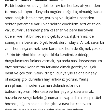
Fit bir beden ve sevgi dolu bir ev için herkes bir yerinden
tutmuş çabalıyor, dünyada bugüne değin hiç olmadığı kadar
spor, sağlıklı beslenme, psikoloji ve ilişkiler üzerinden
sektör patlaması var. Evet sektör diyebiliriz, arzı ve talebi
var, bunlar üzerinden para kazanan ve para harcayan
kitleler var. Fit bir bedeni ölçebiliyoruz, ilişkilerimizi de
sonuçlarına bakarak, ölçebilecek durumdayız. Ancak sakin bir
zihni hem inşa etmek hem korumak, hem de ölçmek çok zor
. Sakin bir zihni ölçmek için sıklıkla kendimize dönüp,
duygularımızın farkına varmak, “şu anda nasıl hissediyorum”
diye sormak, kendimizin farkında olmak gerekiyor . Çok
basit ve çok zor . Sakin, dingin, dünya yıkılsa ona bir şey
olmazmış gibi duranları hayranlıkla izliyorum. Yanlış
anlaşılmasın, modern zaman dolandırıcılarından
bahsetmiyorum. Herkese ve her şeye iyi davranarak,
huzurlu ve sevgi kelebeği numarası yapan bir çok spiritüel
hocanın, eğitim salonundan çıkınca nasıl bir canavara
dönüştüğüne bir çok kez şahit oldum. İnsanların