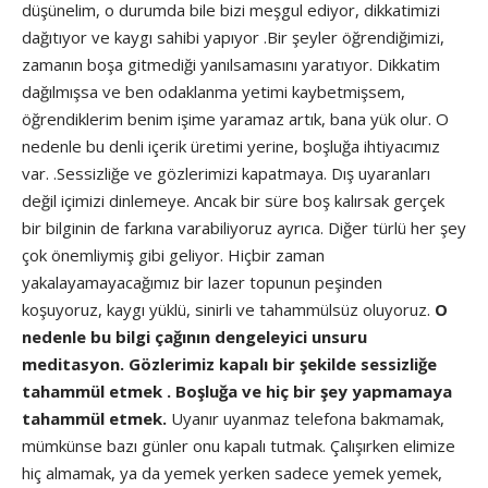
düşünelim, o durumda bile bizi meşgul ediyor, dikkatimizi
dağıtıyor ve kaygı sahibi yapıyor .Bir şeyler öğrendiğimizi,
zamanın boşa gitmediği yanılsamasını yaratıyor. Dikkatim
dağılmışsa ve ben odaklanma yetimi kaybetmişsem,
öğrendiklerim benim işime yaramaz artık, bana yük olur. O
nedenle bu denli içerik üretimi yerine, boşluğa ihtiyacımız
var. .Sessizliğe ve gözlerimizi kapatmaya. Dış uyaranları
değil içimizi dinlemeye. Ancak bir süre boş kalırsak gerçek
bir bilginin de farkına varabiliyoruz ayrıca. Diğer türlü her şey
çok önemliymiş gibi geliyor. Hiçbir zaman
yakalayamayacağımız bir lazer topunun peşinden
koşuyoruz, kaygı yüklü, sinirli ve tahammülsüz oluyoruz.
O
nedenle bu bilgi çağının dengeleyici unsuru
meditasyon.
Gözlerimiz kapalı bir şekilde sessizliğe
tahammül etmek . Boşluğa ve hiç bir şey yapmamaya
tahammül etmek.
Uyanır uyanmaz telefona bakmamak,
mümkünse bazı günler onu kapalı tutmak. Çalışırken elimize
hiç almamak, ya da yemek yerken sadece yemek yemek,