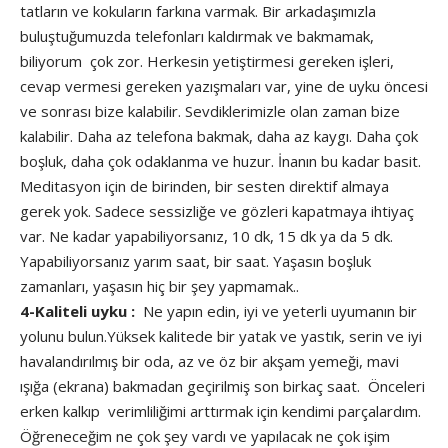
tatların ve kokuların farkına varmak. Bir arkadaşımızla
buluştuğumuzda telefonları kaldırmak ve bakmamak,
biliyorum çok zor. Herkesin yetiştirmesi gereken işleri,
cevap vermesi gereken yazışmaları var, yine de uyku öncesi
ve sonrası bize kalabilir. Sevdiklerimizle olan zaman bize
kalabilir. Daha az telefona bakmak, daha az kaygı. Daha çok
boşluk, daha çok odaklanma ve huzur. İnanın bu kadar basit.
Meditasyon için de birinden, bir sesten direktif almaya
gerek yok. Sadece sessizliğe ve gözleri kapatmaya ihtiyaç
var. Ne kadar yapabiliyorsanız, 10 dk, 15 dk ya da 5 dk.
Yapabiliyorsanız yarım saat, bir saat. Yaşasın boşluk
zamanları, yaşasın hiç bir şey yapmamak..
4-Kaliteli uyku :
Ne yapın edin, iyi ve yeterli uyumanın bir
yolunu bulun.Yüksek kalitede bir yatak ve yastık, serin ve iyi
havalandırılmış bir oda, az ve öz bir akşam yemeği, mavi
ışığa (ekrana) bakmadan geçirilmiş son birkaç saat. Önceleri
erken kalkıp verimliliğimi arttırmak için kendimi parçalardım.
Öğreneceğim ne çok şey vardı ve yapılacak ne çok işim