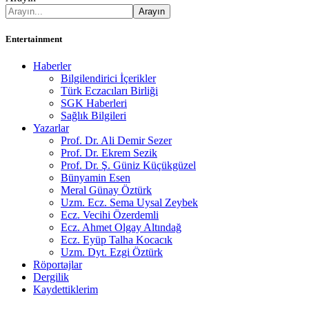
Entertainment
Haberler
Bilgilendirici İçerikler
Türk Eczacıları Birliği
SGK Haberleri
Sağlık Bilgileri
Yazarlar
Prof. Dr. Ali Demir Sezer
Prof. Dr. Ekrem Sezik
Prof. Dr. Ş. Güniz Küçükgüzel
Bünyamin Esen
Meral Günay Öztürk
Uzm. Ecz. Sema Uysal Zeybek
Ecz. Vecihi Özerdemli
Ecz. Ahmet Olgay Altındağ
Ecz. Eyüp Talha Kocacık
Uzm. Dyt. Ezgi Öztürk
Röportajlar
Dergilik
Kaydettiklerim