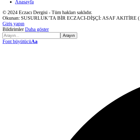
Anasayfa
© 2024 Eczacı Dergisi - Tüm hakları saklıdır.
Okunan:
SUSURLUK’TA BİR ECZACI-DİŞÇİ: ASAF AKITİRE (1
Giriş yapın
Bildirimler
Daha göster
Font büyütücü
Aa