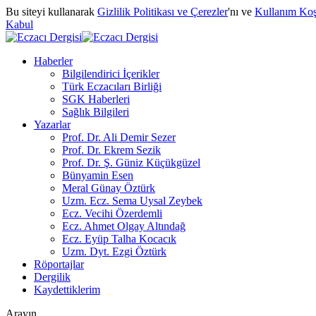
Bu siteyi kullanarak
Gizlilik Politikası ve Çerezler
'nı ve
Kullanım Koş
Kabul
Haberler
Bilgilendirici İçerikler
Türk Eczacıları Birliği
SGK Haberleri
Sağlık Bilgileri
Yazarlar
Prof. Dr. Ali Demir Sezer
Prof. Dr. Ekrem Sezik
Prof. Dr. Ş. Güniz Küçükgüzel
Bünyamin Esen
Meral Günay Öztürk
Uzm. Ecz. Sema Uysal Zeybek
Ecz. Vecihi Özerdemli
Ecz. Ahmet Olgay Altındağ
Ecz. Eyüp Talha Kocacık
Uzm. Dyt. Ezgi Öztürk
Röportajlar
Dergilik
Kaydettiklerim
Arayın