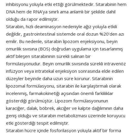
inhibisyonu yoluyla etki ettiği görülmektedir. Sitarabinin hem
DNA hem de RNA’ya sınırlı ama anlamlı bir şekilde dahil
olduğu da rapor edilmiştir.
Sitarabin, hızlı deaminasyon nedeniyle ağız yoluyla etkili
değildir, gastrointestinal sistemde oral dozun %20’den azı
emilir. Bu nedenle, sitarabin lipozom enjeksiyonu, beyin
omurilik sıvısına (BOS) doğrudan uygulama için tasarlanmış
aktif bileşen sitarabininin sürekli salınan bir
formülasyonudur. Beyin omurilik sıvısında sürekli intravenöz
infüzyon veya intratekal enjeksiyon sonrasında elde edilen
düzeyler beyinde daha uzun süre korunur. Sitarabinin
lipozomal formülasyonu, sitarabin ile karşılaştırmalı olarak
incelenmiş, farmakokinetiği açısından önemli farklılıklar
gösterdiği görülmüştür. Lipozom formülasyonunun
karaciğer, dalak, böbrek, akciğer ve kalpte dağılımının daha
geniş olduğu ve sitarabin metabolizması üzerinde koruyucu
etki gösterdiği tespit edilmiştir.
Sitarabin hücre içinde fosforilasyon yoluyla aktif bir forma