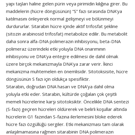
yapı taşları haline gelen pürin veya pirimidin kılığına girer. Bu
maddelerin (hücre döngüsünün) “S” fazı sırasında DNA’ya
katılmasını önleyerek normal gelişmeyi ve bölünmeyi
durdururlar. Sitarabin hücre içinde aktif trifosfat şekline
(sitozin arabinosid trifosfat) metabolize edilir. Bu metabolit
daha sonra alfa-DNA polimerazın inhibisyonu, beta-DNA
polimeraz üzerindeki etki yoluyla DNA onarımının
inhibisyonu ve DNA’ya entegre edilmesi de dahil olmak
üzere birçok mekanizmayla DNA’ya zarar verir. İkinci
mekanizma muhtemelen en önemlisidir. Sitotoksisite, hücre
döngüsünün S fazı için oldukça spesifiktir.
Sitarabin, doğrudan DNA hasarı ve DNA’ya dahil olma
yoluyla etki eder. Sitarabin, kültürde çoğalan çok çeşitli
memeli hücrelerine karşı sitotoksiktir. Öncelikle DNA sentezi
(S-fazı) geçiren hücreleri öldürerek ve belirli koşullar altında
hücrelerin G1 fazından S-fazına ilerlemesini bloke ederek
hücre fazı özgüllüğü sergiler. Etki mekanizması tam olarak
anlaşılmamasına rağmen sitarabinin DNA polimerazın