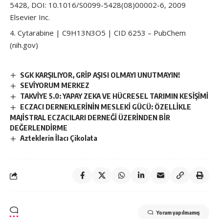
5428, DOI: 10.1016/S0099-5428(08)00002-6, 2009
Elsevier Inc.
Cytarabine | C9H13N3O5 | CID 6253 – PubChem
(nih.gov)
SGK KARŞILIYOR, GRİP AŞISI OLMAYI UNUTMAYIN!
SEVİYORUM MERKEZ
TAKVİYE 5.0: YAPAY ZEKA VE HÜCRESEL TARIMIN KESİŞİMİ
ECZACI DERNEKLERİNİN MESLEKİ GÜCÜ: ÖZELLİKLE
MAJİSTRAL ECZACILARI DERNEĞİ ÜZERİNDEN BİR
DEĞERLENDİRME
Azteklerin İlacı Çikolata
Yorum yapılmamış