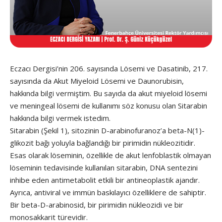
Eczacı Dergisi’nin 206. sayısında Lösemi ve Dasatinib, 217.
sayısında da Akut Miyeloid Lösemi ve Daunorubisin,
hakkında bilgi vermiştim. Bu sayıda da akut miyeloid lösemi
ve meningeal lösemi de kullanımı söz konusu olan Sitarabin
hakkında bilgi vermek istedim.
Sitarabin (Şekil 1), sitozinin D-arabinofuranoz’a beta-N(1)-
glikozit bağı yoluyla bağlandığı bir pirimidin nükleozitidir.
Esas olarak löseminin, özellikle de akut lenfoblastik olmayan
löseminin tedavisinde kullanılan sitarabin, DNA sentezini
inhibe eden antimetabolit etkili bir antineoplastik ajandır.
Ayrıca, antiviral ve immün baskılayıcı özelliklere de sahiptir.
Bir beta-D-arabinosid, bir pirimidin nükleozidi ve bir
monosakkarit türevidir.