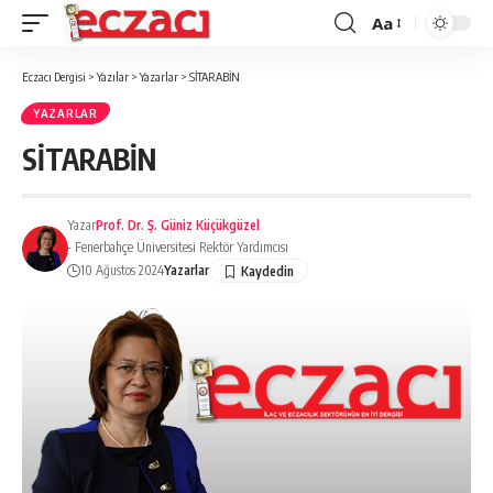
Aa
Font
büyütücü
Eczacı Dergisi
>
Yazılar
>
Yazarlar
>
SİTARABİN
YAZARLAR
SİTARABİN
Yazar
Prof. Dr. Ş. Güniz Küçükgüzel
- Fenerbahçe Üniversitesi Rektör Yardımcısı
10 Ağustos 2024
Yazarlar