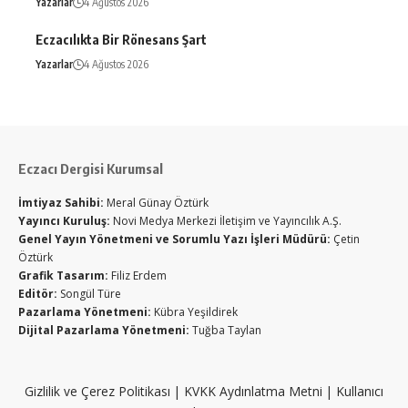
Yazarlar
4 Ağustos 2026
Eczacılıkta Bir Rönesans Şart
Yazarlar
4 Ağustos 2026
Eczacı Dergisi Kurumsal
İmtiyaz Sahibi:
Meral Günay Öztürk
Yayıncı Kuruluş:
Novi Medya Merkezi İletişim ve Yayıncılık A.Ş.
Genel Yayın Yönetmeni ve Sorumlu Yazı İşleri Müdürü:
Çetin
Öztürk
Grafik Tasarım:
Filiz Erdem
Editör:
Songül Türe
Pazarlama Yönetmeni:
Kübra Yeşildirek
Dijital Pazarlama Yönetmeni:
Tuğba Taylan
Gizlilik ve Çerez Politikası
|
KVKK Aydınlatma Metni
|
Kullanıcı