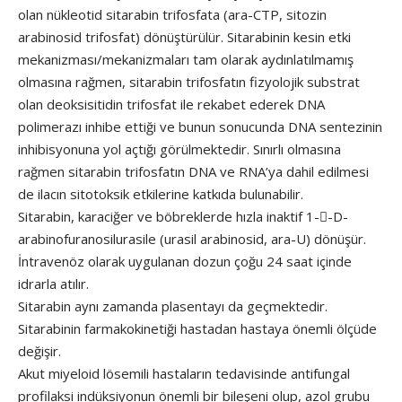
olan nükleotid sitarabin trifosfata (ara-CTP, sitozin
arabinosid trifosfat) dönüştürülür. Sitarabinin kesin etki
mekanizması/mekanizmaları tam olarak aydınlatılmamış
olmasına rağmen, sitarabin trifosfatın fizyolojik substrat
olan deoksisitidin trifosfat ile rekabet ederek DNA
polimerazı inhibe ettiği ve bunun sonucunda DNA sentezinin
inhibisyonuna yol açtığı görülmektedir. Sınırlı olmasına
rağmen sitarabin trifosfatın DNA ve RNA’ya dahil edilmesi
de ilacın sitotoksik etkilerine katkıda bulunabilir.
Sitarabin, karaciğer ve böbreklerde hızla inaktif 1--D-
arabinofuranosilurasile (urasil arabinosid, ara-U) dönüşür.
İntravenöz olarak uygulanan dozun çoğu 24 saat içinde
idrarla atılır.
Sitarabin aynı zamanda plasentayı da geçmektedir.
Sitarabinin farmakokinetiği hastadan hastaya önemli ölçüde
değişir.
Akut miyeloid lösemili hastaların tedavisinde antifungal
profilaksi indüksiyonun önemli bir bileşeni olup, azol grubu