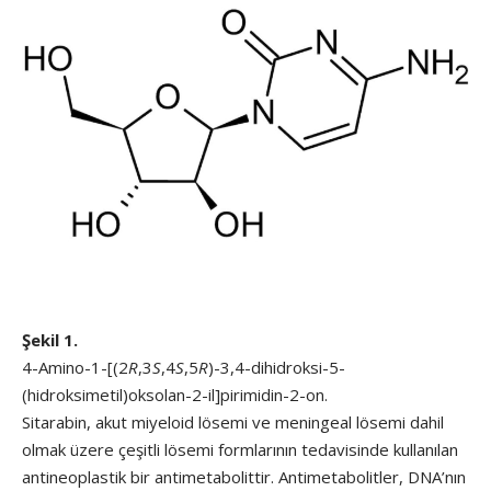
Şekil 1.
4-Amino-1-[(2
R
,3
S
,4
S
,5
R
)-3,4-dihidroksi-5-
(hidroksimetil)oksolan-2-il]pirimidin-2-on.
Sitarabin, akut miyeloid lösemi ve meningeal lösemi dahil
olmak üzere çeşitli lösemi formlarının tedavisinde kullanılan
antineoplastik bir antimetabolittir. Antimetabolitler, DNA’nın