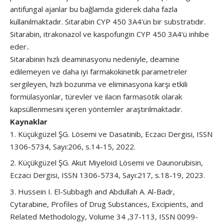
antifungal ajanlar bu bağlamda giderek daha fazla
kullanılmaktadır. Sitarabin CYP 450 3A4’ün bir substratıdır.
Sitarabin, itrakonazol ve kaspofungin CYP 450 3A4’ü inhibe
eder..
Sitarabinin hızlı deaminasyonu nedeniyle, deamine
edilemeyen ve daha iyi farmakokinetik parametreler
sergileyen, hızlı bozunma ve eliminasyona karşı etkili
formülasyonlar, türevler ve ilacın farmasötik olarak
kapsüllenmesini içeren yöntemler araştırılmaktadır.
Kaynaklar
Küçükgüzel ŞG. Lösemi ve Dasatinib, Eczacı Dergisi, ISSN
1306-5734, Sayı:206, s.14-15, 2022.
Küçükgüzel ŞG. Akut Miyeloid Lösemi ve Daunorubisin,
Eczacı Dergisi, ISSN 1306-5734, Sayı:217, s.18-19, 2023.
Hussein I. El-Subbagh and Abdullah A. Al-Badr,
Cytarabine, Profiles of Drug Substances, Excipients, and
Related Methodology, Volume 34 ,37-113, ISSN 0099-