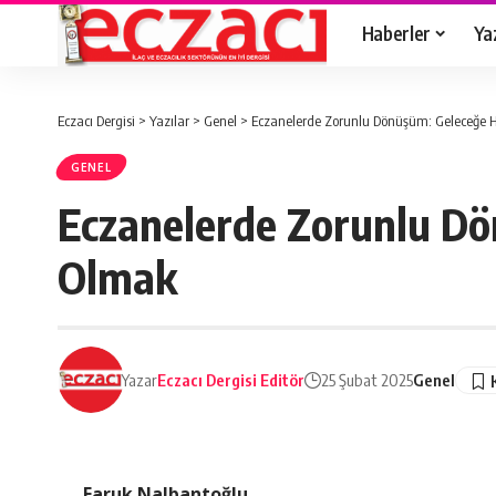
Haberler
Ya
Eczacı Dergisi
>
Yazılar
>
Genel
>
Eczanelerde Zorunlu Dönüşüm: Geleceğe 
GENEL
Eczanelerde Zorunlu Dö
Olmak
Yazar
Eczacı Dergisi Editör
25 Şubat 2025
Genel
Faruk Nalbantoğlu