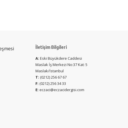
İletişim Bilgileri
leşmesi
A:
Eski Büyükdere Caddesi
Maslak İş Merkezi No:37 Kat: 5
Maslak/İstanbul
T:
(0212) 256 67 67
F:
(0212) 256 34 33
E:
eczaci@eczacidergisi.com