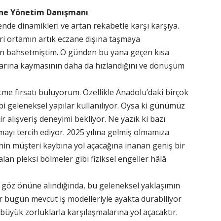
ane Yönetim Danışmanı
ende dinamikleri ve artan rekabetle karşı karşıya.
ari ortamın artık eczane dışına taşmaya
dan bahsetmiştim. O günden bu yana geçen kısa
llarına kaymasının daha da hızlandığını ve dönüşüm
etme fırsatı buluyorum. Özellikle Anadolu’daki birçok
ibi geleneksel yapılar kullanılıyor. Oysa ki günümüz
bir alışveriş deneyimi bekliyor. Ne yazık ki bazı
mayı tercih ediyor. 2025 yılına gelmiş olmamıza
nin müşteri kaybına yol açacağına inanan geniş bir
n pleksi bölmeler gibi fiziksel engeller hâlâ
ı göz önüne alındığında, bu geleneksel yaklaşımın
ler bugün mevcut iş modelleriyle ayakta durabiliyor
büyük zorluklarla karşılaşmalarına yol açacaktır.