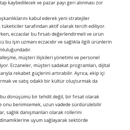
jı kaybedilecek ve pazar payı geri alınması zor
ışkanlıklarını kabul ederek yeni stratejiler
k tüketiciler tarafından aktif olarak tercih ediliyor.
yken, eczacılar bu fırsatı değerlendirmeli ve ürün
 bu işin uzmanı eczacıdır ve sağlıkla ilgili ürünlerin
umluluğundadır.
talleşme, müşteri ilişkileri yönetimi ve personel
iyor. Eczaneler, müşteri sadakat programları, dijital
rıyla rekabet güçlerini artırabilir. Ayrıca, ekip içi
ırmak ve satış odaklı bir kültür oluşturmak da
bu dönüşümü bir tehdit değil, bir fırsat olarak
e onu benimsemek, uzun vadede sürdürülebilir
ar, sağlık danışmanları olarak rollerini
dinamiklerine uyum sağlayarak sektörde