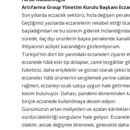
Artıfarma Group Yönetim Kurulu Başkanı Ecz
Son yıllarda eczacılık sektörü, hızla değişen perak
Geçtiğimiz yazılarda eczanelerin rekabet ettiği tic
başladığından ve bu sürecin giderek hızlandığın
sürede, ilaç dışı ürünlerin başka perakende kana
ihtiyacının aciliyet kazandığını gözlemliyorum.
Türkiye’nin dört bir yanındaki eczaneleri ziyaret 
eczanede hâlâ eski tip dolaplar, camlı tezgâhlar g
tüketicisi, daha erişilebilir ve görsel olarak çekici 
eczaneler hâlâ ürünlerini sergilemek yerine sakla
rağmen, eczaneyi sıcak satışa uygun hale getirme
kesim bulunuyor. Dahası, pandemi döneminden kala
birçok eczanede kullanılmaya devam ediyor.
Günümüzün artan maliyetleri ve azalan kârlılıklar
sürdürülebilirliği sorgulanır hale geliyor. Eczane
olabilir; ancak değişime direnmek, gelecekte daha 