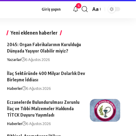
6
Aa
Giriş yapın
Font
büyütücü
Yeni eklenen haberler
2045: Organ Fabrikalarının Kurulduğu
Dünyada Yaşıyor Olabilir miyiz?
Yazarlar
6 Ağustos 2026
İlaç Sektöründe 400 Milyar Dolarlık Dev
Birleşme İddiası
Haberler
6 Ağustos 2026
Eczanelerde Bulundurulması Zorunlu
İlaç ve Tıbbi Malzemeler Hakkında
TİTCK Duyuru Yayımladı
Haberler
6 Ağustos 2026