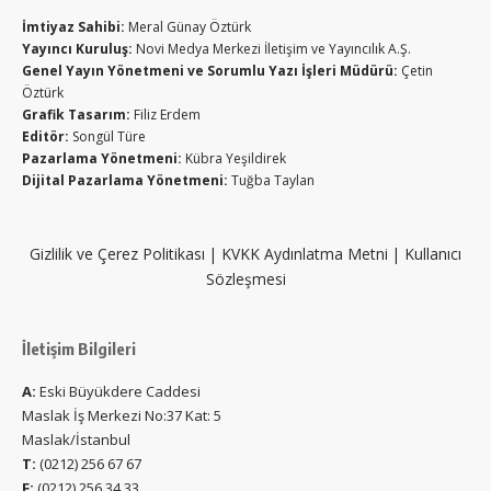
İmtiyaz Sahibi:
Meral Günay Öztürk
Yayıncı Kuruluş:
Novi Medya Merkezi İletişim ve Yayıncılık A.Ş.
Genel Yayın Yönetmeni ve Sorumlu Yazı İşleri Müdürü:
Çetin
Öztürk
Grafik Tasarım:
Filiz Erdem
Editör:
Songül Türe
Pazarlama Yönetmeni:
Kübra Yeşildirek
Dijital Pazarlama Yönetmeni:
Tuğba Taylan
Gizlilik ve Çerez Politikası
|
KVKK Aydınlatma Metni
|
Kullanıcı
Sözleşmesi
İletişim Bilgileri
A:
Eski Büyükdere Caddesi
Maslak İş Merkezi No:37 Kat: 5
Maslak/İstanbul
T:
(0212) 256 67 67
F:
(0212) 256 34 33