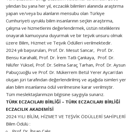
yılından bu yana her yıl, eczacılık bilimleri alanında araştırma
yapan ve/veya bu alanların mensubu olan Türkiye
Cumhuriyeti uyruklu bilim insanlarının seçkin araştırma,
çalışma ve hizmetlerini değerlendirmek, üstün niteliklerini
onayarak kamuoyuna duyurmak ve bir teşvik unsuru olmak
üzere Bilim, Hizmet ve Teşvik Ödülleri verilmektedir.
2024 yılı başvuruları, Prof. Dr. Mesut Sancar, Prof. Dr.
Bensu Karahalil, Prof. Dr. İrem Tatlı Çankaya, Prof. Dr.
Nilüfer Yüksel, Prof. Dr. Selma Saraç Tarhan, Prof. Dr. Aysun
Pabuçcuoğlu ve Prof. Dr. Mükerrem Betül Yerer Aycan’dan
oluşan jüri tarafından değerlendirilmiş ve aşağıda isimleri yer
alan bilim insanlarına ödül verilmesine karar verilmiştir.
Tüm meslektaşlarımızın bilgisine saygıyla sunarız.
TÜRK ECZACILARI BİRLİĞİ – TÜRK ECZACILARI BİRLİĞİ
ECZACILIK AKADEMİSİ
2024 YILI BİLİM, HİZMET VE TEŞVİK ÖDÜLLERİ SAHİPLERİ
Bilim Ödülü :
Prof. Dr. İhsan Çalış