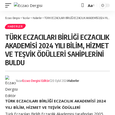
Aa
Font
büyütücü
Eczacı Dergisi
>
Yazılar
>
Haberler
>
TÜRK ECZACILARI BİRLİĞİ ECZACILIK AKADEMİSİ 2024 YILI BİLİM, HİZMET VE TEŞVİK ÖDÜLLERİ SAHİPLERİNİ BULDU
HABERLER
TÜRK ECZACILARI BİRLİĞİ ECZACILIK
AKADEMİSİ 2024 YILI BİLİM, HİZMET
VE TEŞVİK ÖDÜLLERİ SAHİPLERİNİ
BULDU
Yazar
Eczacı Dergisi Editör
20 Eylül 2024
Haberler
TÜRK ECZACILARI BİRLİĞİ ECZACILIK AKADEMİSİ
2024
YILI BİLİM, HİZMET VE TEŞVİK ÖDÜLLERİ
Türk Eczacıları Birliği Eczacılık Akademisi tarafından 2005