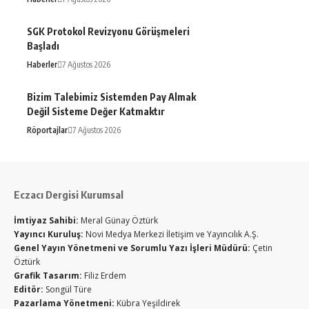
SGK Protokol Revizyonu Görüşmeleri
Başladı
Haberler
7 Ağustos 2026
Bizim Talebimiz Sistemden Pay Almak
Değil Sisteme Değer Katmaktır
Röportajlar
7 Ağustos 2026
Eczacı Dergisi Kurumsal
İmtiyaz Sahibi:
Meral Günay Öztürk
Yayıncı Kuruluş:
Novi Medya Merkezi İletişim ve Yayıncılık A.Ş.
Genel Yayın Yönetmeni ve Sorumlu Yazı İşleri Müdürü:
Çetin
Öztürk
Grafik Tasarım:
Filiz Erdem
Editör:
Songül Türe
Pazarlama Yönetmeni:
Kübra Yeşildirek