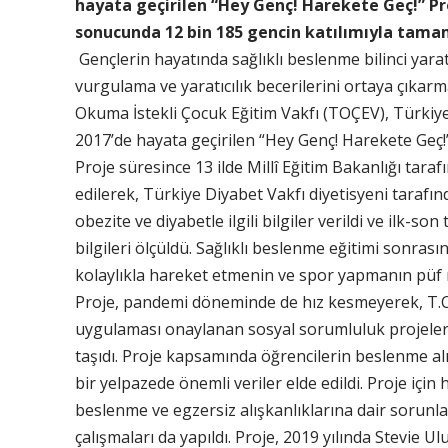
hayata geçirilen “Hey Genç! Harekete Geç!” Pro
sonucunda 12 bin 185 gencin katılımıyla tama
Gençlerin hayatında sağlıklı beslenme bilinci yarat
vurgulama ve yaratıcılık becerilerini ortaya çıkarm
Okuma İstekli Çocuk Eğitim Vakfı (TOÇEV), Türkiye 
2017’de hayata geçirilen “Hey Genç! Harekete Geç!
Proje süresince 13 ilde Millî Eğitim Bakanlığı taraf
edilerek, Türkiye Diyabet Vakfı diyetisyeni tarafınd
obezite ve diyabetle ilgili bilgiler verildi ve ilk-s
bilgileri ölçüldü. Sağlıklı beslenme eğitimi sonras
kolaylıkla hareket etmenin ve spor yapmanın püf no
Proje, pandemi döneminde de hız kesmeyerek, T.C. 
uygulaması onaylanan sosyal sorumluluk projelerin
taşıdı. Proje kapsamında öğrencilerin beslenme al
bir yelpazede önemli veriler elde edildi. Proje için
beslenme ve egzersiz alışkanlıklarına dair sorunlar
çalışmaları da yapıldı. Proje, 2019 yılında Stevie Ulu