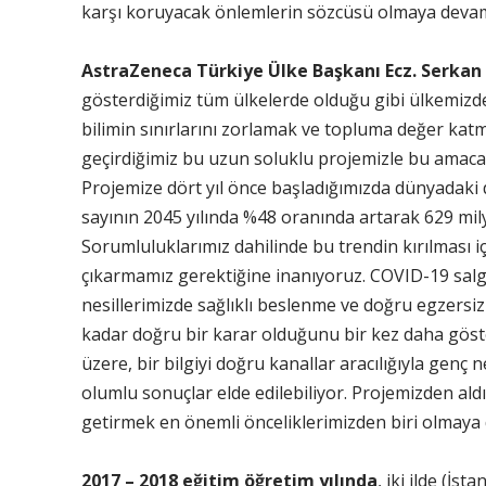
karşı koruyacak önlemlerin sözcüsü olmaya devam
AstraZeneca Türkiye Ülke Başkanı Ecz. Serkan 
gösterdiğimiz tüm ülkelerde olduğu gibi ülkemizde
bilimin sınırlarını zorlamak ve topluma değer katm
geçirdiğimiz bu uzun soluklu projemizle bu amaca 
Projemize dört yıl önce başladığımızda dünyadaki d
sayının 2045 yılında %48 oranında artarak 629 mi
Sorumluluklarımız dahilinde bu trendin kırılması i
çıkarmamız gerektiğine inanıyoruz. COVID-19 salgın
nesillerimizde sağlıklı beslenme ve doğru egzersiz
kadar doğru bir karar olduğunu bir kez daha göste
üzere, bir bilgiyi doğru kanallar aracılığıyla genç 
olumlu sonuçlar elde edilebiliyor. Projemizden aldı
getirmek en önemli önceliklerimizden biri olmaya
2017 – 2018 eğitim öğretim yılında
, iki ilde (İs