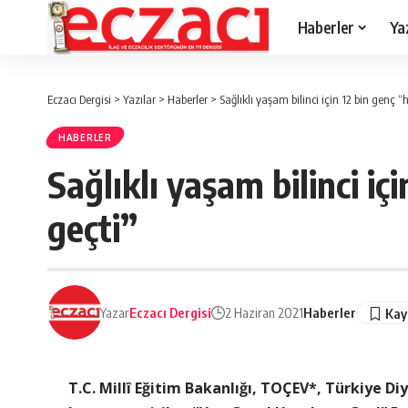
Haberler
Ya
Eczacı Dergisi
>
Yazılar
>
Haberler
>
Sağlıklı yaşam bilinci için 12 bin genç “
HABERLER
Sağlıklı yaşam bilinci iç
geçti”
Yazar
Eczacı Dergisi
2 Haziran 2021
Haberler
T.C. Millî Eğitim Bakanlığı, TOÇEV*, Türkiye Di