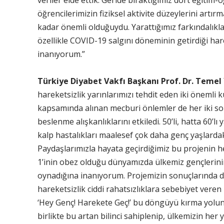
veriler elde ettik. Geride bıraktığımız dört eğitim-ö
öğrencilerimizin fiziksel aktivite düzeylerini artırm
kadar önemli olduğuydu. Yarattığımız farkındalıkl
özellikle COVID-19 salgını döneminin getirdiği hare
inanıyorum.”
Türkiye Diyabet Vakfı Başkanı Prof. Dr. Temel
hareketsizlik yarınlarımızı tehdit eden iki önemli
kapsamında alınan mecburi önlemler de her iki sor
beslenme alışkanlıklarını etkiledi. 50’li, hatta 60’lı
kalp hastalıkları maalesef çok daha genç yaşlardak
Paydaşlarımızla hayata geçirdiğimiz bu projenin he
1’inin obez olduğu dünyamızda ülkemiz gençlerinin
oynadığına inanıyorum. Projemizin sonuçlarında da
hareketsizlik ciddi rahatsızlıklara sebebiyet veren
‘Hey Genç! Harekete Geç!’ bu döngüyü kırma yolun
birlikte bu artan bilinci sahiplenip, ülkemizin her