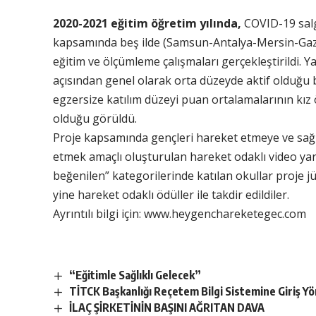
2020-2021 eğitim öğretim yılında,
COVID-19 salg
kapsamında beş ilde (Samsun-Antalya-Mersin-Gazia
eğitim ve ölçümleme çalışmaları gerçekleştirildi. Y
açısından genel olarak orta düzeyde aktif olduğu 
egzersize katılım düzeyi puan ortalamalarının kı
olduğu görüldü.
Proje kapsamında gençleri hareket etmeye ve sağlı
etmek amaçlı oluşturulan hareket odaklı video yar
beğenilen” kategorilerinde katılan okullar proje j
yine hareket odaklı ödüller ile takdir edildiler.
Ayrıntılı bilgi için:
www.heygenchareketegec.com
“Eğitimle Sağlıklı Gelecek”
TİTCK Başkanlığı Reçetem Bilgi Sistemine Giriş Yön
İLAÇ ŞİRKETİNİN BAŞINI AĞRITAN DAVA