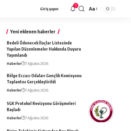
7
Aa
Giriş yapın
Font
büyütücü
Yeni eklenen haberler
Bedeli Ödenecek İlaçlar Listesinde
Yapılan Düzenlemeler Hakkında Duyuru
Yayımlandı
Haberler
7 Ağustos 2026
Bölge Eczacı Odaları Gençlik Komisyonu
Toplantısı Gerçekleştirildi
Haberler
7 Ağustos 2026
SGK Protokol Revizyonu Görüşmeleri
Başladı
Haberler
7 Ağustos 2026