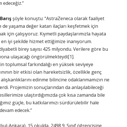
 edeceğiz.”
Barış
şöyle konuştu: “AstraZeneca olarak faaliyet
 de yaşama değer katan ilaçları keşfetmek için
ak için çalışıyoruz. Kıymetli paydaşlarımızla hayata
en iyi şekilde hizmet ettiğimize inanıyorum.
iyabetli birey sayısı 425 milyondu. Verilere göre bu
lyona ulaşacağı öngörülmekteydi
[1]
.
çin toplumsal farkındalığı en yüksek seviyeye
ının bir etkisi olan hareketsizlik, özellikle genç
 alışkanlıklarını edinme bilincine odaklanmamızın ne
rdi. Projemizin sonuçlarından da anlaşılabileceği
nesillerimize ulaştırdığımızda çok kısa zamanda bile
ğımız güçle, bu katkılarımızı sürdürülebilir hale
 devam edecek.”
tanbul-Ankara), 15 okulda, 2498 9. Sınıf öğrencisine