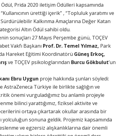
 Ödül, Prida 2020 iletişim Ödülleri kapsamında
“Kullanıcının ürettiği içerik” , “Topluluk yaratımı ve
i Sürdürülebilir Kalkınma Amaçlarına Değer Katan
ategorisi Altın Ödül sahibi oldu.
jenin sonuçları 27 Mayıs Perşembe günü, TOÇEV
yabet Vakfı Başkanı
Prof. Dr. Temel Yılmaz,
Park
da Hareket Eğitimi Koordinatörü
Güneş Erkoç,
rış
ve TOÇEV psikologlarından
Burcu Gökbulut
’un
kanı Ebru Uygun
proje hakkında şunları söyledi:
ve AstraZeneca Türkiye ile birlikte sağlığın ve
kritik önemi vurguladığımız bu anlamlı projeyle
me bilinci yarattığımız, fiziksel aktivite ve
cerilerini ortaya çıkartarak okullar arasında bir
lı yolculuğun sonuna geldik. Projemiz kapsamında
eslenme ve egzersiz alışkanlıklarına dair önemli