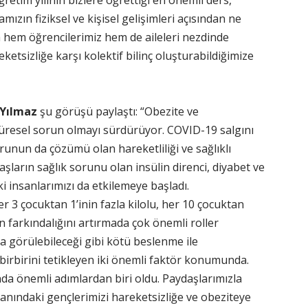
ğretim yılının bizlere öğrettiği en önemli ders,
amızın fiziksel ve kişisel gelişimleri açısından ne
a hem öğrencilerimiz hem de aileleri nezdinde
ketsizliğe karşı kolektif bilinç oluşturabildiğimize
 Yılmaz
şu görüşü paylaştı: “Obezite ve
 küresel sorun olmayı sürdürüyor. COVID-19 salgını
unun da çözümü olan hareketliliği ve sağlıklı
 yaşların sağlık sorunu olan insülin direnci, diyabet ve
i insanlarımızı da etkilemeye başladı.
r 3 çocuktan 1’inin fazla kilolu, her 10 çocuktan
 farkındalığını artırmada çok önemli roller
 görülebileceği gibi kötü beslenme ile
 birbirini tetikleyen iki önemli faktör konumunda.
da önemli adımlardan biri oldu. Paydaşlarımızla
 yanındaki gençlerimizi hareketsizliğe ve obeziteye