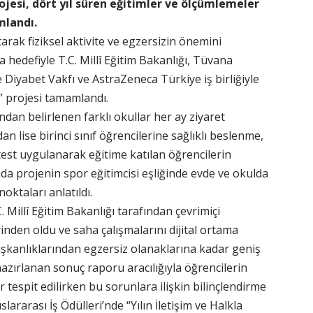
jesi, dört yıl süren eğitimler ve ölçümlemeler
mlandı.
arak fiziksel aktivite ve egzersizin önemini
a hedefiyle T.C. Millî Eğitim Bakanlığı, Tüvana
Diyabet Vakfı ve AstraZeneca Türkiye iş birliğiyle
” projesi tamamlandı.
ından belirlenen farklı okullar her ay ziyaret
an lise birinci sınıf öğrencilerine sağlıklı beslenme,
on test uygulanarak eğitime katılan öğrencilerin
ında projenin spor eğitimcisi eşliğinde evde ve okulda
ktaları anlatıldı.
Millî Eğitim Bakanlığı tarafından çevrimiçi
den oldu ve saha çalışmalarını dijital ortama
ışkanlıklarından egzersiz olanaklarına kadar geniş
 hazırlanan sonuç raporu aracılığıyla öğrencilerin
 tespit edilirken bu sorunlara ilişkin bilinçlendirme
slararası İş Ödülleri’nde “Yılın İletişim ve Halkla