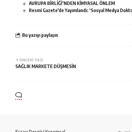
AVRUPA BİRLİĞİ’NDEN KİMYASAL ÖNLEM
Resmi Gazete’de Yayımlandı: ‘Sosyal Medya Doktor
Bu yazıyı paylaşın
ÖNCEKI YAZI
SAĞLIK MARKETE DÜŞMESİN
Eczacı Dergisi Kurumsal