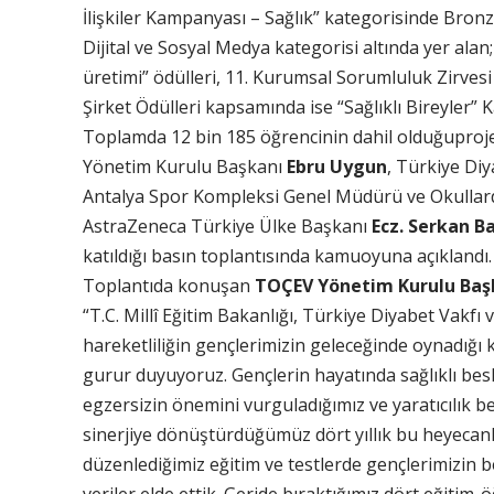
İlişkiler Kampanyası – Sağlık” kategorisinde Bronz
Dijital ve Sosyal Medya kategorisi altında yer alan; 
üretimi” ödülleri, 11. Kurumsal Sorumluluk Zirves
Şirket Ödülleri kapsamında ise “Sağlıklı Bireyler” K
Toplamda 12 bin 185 öğrencinin dahil olduğupro
Yönetim Kurulu Başkanı
Ebru Uygun
, Türkiye Di
Antalya Spor Kompleksi Genel Müdürü ve Okullar
AstraZeneca Türkiye Ülke Başkanı
Ecz. Serkan Ba
katıldığı basın toplantısında kamuoyuna açıklandı.
Toplantıda konuşan
TOÇEV Yönetim Kurulu Baş
“T.C. Millî Eğitim Bakanlığı, Türkiye Diyabet Vakfı 
hareketliliğin gençlerimizin geleceğinde oynadığı 
gurur duyuyoruz. Gençlerin hayatında sağlıklı beslen
egzersizin önemini vurguladığımız ve yaratıcılık be
sinerjiye dönüştürdüğümüz dört yıllık bu heyecan
düzenlediğimiz eğitim ve testlerde gençlerimizin b