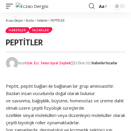
Aa
Font
büyütücü
Eczacı Dergisi
>
Yazılar
>
Haberler
>
PEPTİTLER
HABERLER
YAZARLAR
PEPTİTLER
Yazar
Uzm. Ecz. Sema Uysal Zeybek
23 Ekim 2023
Haberler
Yazarlar
Peptit, peptit bağları ile bağlanan bir grup aminoasittir.
Bazıları insan vücudunda doğal olarak bulunur
ve savunma, bağışıklık, büyüme, homeostaz ve üreme dahil
olmak üzere çeşitli fizyolojik süreçlerde
özellikle sinyal molekülleri veya düzenleyici moleküller olarak
çeşitli biyolojik roller oynamaktadırlar.
Son zamanlarda, dermatoloji ve kozmetik sektörü için,