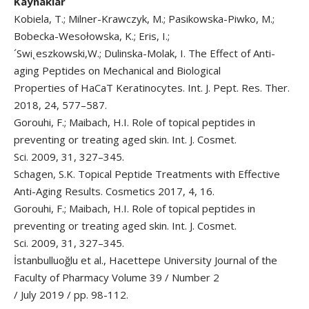
Kaynaklar
Kobiela, T.; Milner-Krawczyk, M.; Pasikowska-Piwko, M.;
Bobecka-Wesołowska, K.; Eris, I.;
´Swi˛eszkowski,W.; Dulinska-Molak, I. The Effect of Anti-
aging Peptides on Mechanical and Biological
Properties of HaCaT Keratinocytes. Int. J. Pept. Res. Ther.
2018, 24, 577–587.
Gorouhi, F.; Maibach, H.I. Role of topical peptides in
preventing or treating aged skin. Int. J. Cosmet.
Sci. 2009, 31, 327–345.
Schagen, S.K. Topical Peptide Treatments with Effective
Anti-Aging Results. Cosmetics 2017, 4, 16.
Gorouhi, F.; Maibach, H.I. Role of topical peptides in
preventing or treating aged skin. Int. J. Cosmet.
Sci. 2009, 31, 327–345.
İstanbulluoğlu et al., Hacettepe University Journal of the
Faculty of Pharmacy Volume 39 / Number 2
/ July 2019 / pp. 98-112.