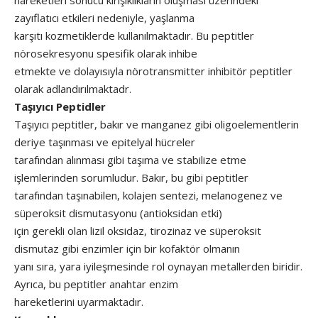
hareketleri sonucu kırışıklıkların oluşması üzerindeki
zayıflatıcı etkileri nedeniyle, yaşlanma
karşıtı kozmetiklerde kullanılmaktadır. Bu peptitler
nörosekresyonu spesifik olarak inhibe
etmekte ve dolayısıyla nörotransmitter inhibitör peptitler
olarak adlandırılmaktadr.
Taşıyıcı Peptidler
Taşıyıcı peptitler, bakır ve manganez gibi oligoelementlerin
deriye taşınması ve epitelyal hücreler
tarafından alınması gibi taşıma ve stabilize etme
işlemlerinden sorumludur. Bakır, bu gibi peptitler
tarafından taşınabilen, kolajen sentezi, melanogenez ve
süperoksit dismutasyonu (antioksidan etki)
için gerekli olan lizil oksidaz, tirozinaz ve süperoksit
dismutaz gibi enzimler için bir kofaktör olmanın
yanı sıra, yara iyileşmesinde rol oynayan metallerden biridir.
Ayrıca, bu peptitler anahtar enzim
hareketlerini uyarmaktadır.