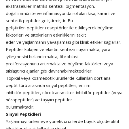
ekstraselüler matriks sentezi, pigmentasyon,
doğal immünite ve inflamasyonda rol alan kısa, kararlı ve
sentetik peptitler geliştirmiştir. Bu
geliştirilen peptitler reseptörler ile etkileşerek büyüme
faktörleri ve sitokinlerin etkinliklerini taklit
eder ve yaşlanmanın yavaşlaması gibi klinik etkiler sağlarlar.
Peptitler kolajen ve elastin sentezini uyarmakta, yara
iyileşmesini hızlandırmakta, fibroblast
proliferasyonunu artırmakta ve büyüme faktörleri veya
sıkılaştırıcı ajanlar gibi davranabilmektedirler.
Topikal veya kozmesötik ürünlerde kullanılan dört ana
peptit türü arasında sinyal peptitleri, enzim
inhibitör peptitler, nörotransmitter-inhibitör peptitler (veya
nöropeptitler) ve taşıyıcı peptitler
bulunmaktadır.
Sinyal Peptidleri
Yaşlanmayı önlemeye yönelik ürünlerde büyük ölçüde aktif
bileşikler olarak kullanılan sinyal