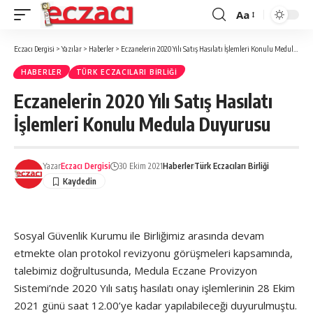
Aa
Font
büyütücü
Eczacı Dergisi
>
Yazılar
>
Haberler
>
Eczanelerin 2020 Yılı Satış Hasılatı İşlemleri Konulu Medula Duyurusu
HABERLER
TÜRK ECZACILARI BIRLIĞI
Eczanelerin 2020 Yılı Satış Hasılatı
İşlemleri Konulu Medula Duyurusu
Yazar
Eczacı Dergisi
30 Ekim 2021
Haberler
Türk Eczacıları Birliği
Sosyal Güvenlik Kurumu ile Birliğimiz arasında devam
etmekte olan protokol revizyonu görüşmeleri kapsamında,
talebimiz doğrultusunda, Medula Eczane Provizyon
Sistemi’nde 2020 Yılı satış hasılatı onay işlemlerinin 28 Ekim
2021 günü saat 12.00’ye kadar yapılabileceği duyurulmuştu.