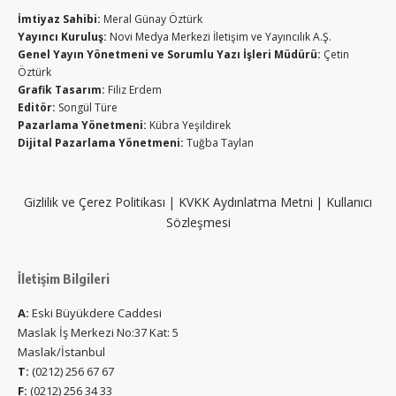
İmtiyaz Sahibi:
Meral Günay Öztürk
Yayıncı Kuruluş:
Novi Medya Merkezi İletişim ve Yayıncılık A.Ş.
Genel Yayın Yönetmeni ve Sorumlu Yazı İşleri Müdürü:
Çetin
Öztürk
Grafik Tasarım:
Filiz Erdem
Editör:
Songül Türe
Pazarlama Yönetmeni:
Kübra Yeşildirek
Dijital Pazarlama Yönetmeni:
Tuğba Taylan
Gizlilik ve Çerez Politikası
|
KVKK Aydınlatma Metni
|
Kullanıcı
Sözleşmesi
İletişim Bilgileri
A:
Eski Büyükdere Caddesi
Maslak İş Merkezi No:37 Kat: 5
Maslak/İstanbul
T:
(0212) 256 67 67
F:
(0212) 256 34 33