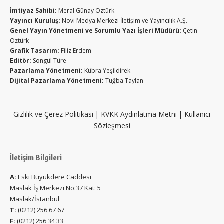
İmtiyaz Sahibi:
Meral Günay Öztürk
Yayıncı Kuruluş:
Novi Medya Merkezi İletişim ve Yayıncılık A.Ş.
Genel Yayın Yönetmeni ve Sorumlu Yazı İşleri Müdürü:
Çetin
Öztürk
Grafik Tasarım:
Filiz Erdem
Editör:
Songül Türe
Pazarlama Yönetmeni:
Kübra Yeşildirek
Dijital Pazarlama Yönetmeni:
Tuğba Taylan
Gizlilik ve Çerez Politikası
|
KVKK Aydınlatma Metni
|
Kullanıcı
Sözleşmesi
İletişim Bilgileri
A:
Eski Büyükdere Caddesi
Maslak İş Merkezi No:37 Kat: 5
Maslak/İstanbul
T:
(0212) 256 67 67
F:
(0212) 256 34 33