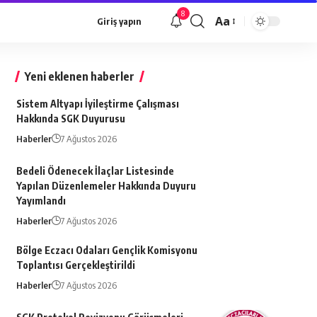
8
Aa
Giriş yapın
Font
büyütücü
Yeni eklenen haberler
Sistem Altyapı İyileştirme Çalışması
Hakkında SGK Duyurusu
Haberler
7 Ağustos 2026
Bedeli Ödenecek İlaçlar Listesinde
Yapılan Düzenlemeler Hakkında Duyuru
Yayımlandı
Haberler
7 Ağustos 2026
Bölge Eczacı Odaları Gençlik Komisyonu
Toplantısı Gerçekleştirildi
Haberler
7 Ağustos 2026