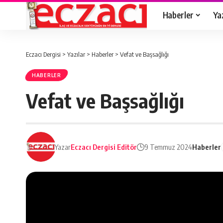
Haberler
Ya
Eczacı Dergisi
>
Yazılar
>
Haberler
>
Vefat ve Başsağlığı
HABERLER
Vefat ve Başsağlığı
Yazar
Eczacı Dergisi Editör
9 Temmuz 2024
Haberler