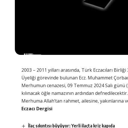
2003 – 2011 yılları arasında, Türk Eczacıları Birli
Üyeliği görevinde bulunan Ecz. Muhammet Çorbacıo
Merhumun cenazesi, 09 Temmuz 2024 Salı günü (
kılınacak öğle namazının ardından defnedilecektir.
Merhuma Allah’tan rahmet, ailesine, yakınlarına ve
Eczacı Dergisi
İlaç sıkıntısı büyüyor: Yerli ilaçta kriz kapıda