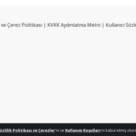
k ve Çerez Politikası
|
KVKK Aydınlatma Metni
|
Kullanıcı Söz
Gizlilik Politikası ve Çerezler
'nı ve
Kullanım Koşulları
'nı kabul etmiş olu
otoğraf, video, görüntü, metin, vb. herhangi bir içerik izin alınmadan kullanılama