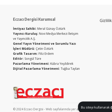
Eczacı Dergisi Kurumsal
Gizlili
İmtiyaz Sahibi:
Meral Günay Öztürk
Yayıncı Kuruluş:
Novi Medya Merkezi İletişim
ve Yayıncılık A.Ş.
Genel Yayın Yönetmeni ve Sorumlu Yazı
İşleri Müdürü:
Çetin Öztürk
Grafik Tasarım:
Filiz Erdem
Editör:
Songül Türe
Pazarlama Yönetmeni:
Kübra Yeşildirek
Dijital Pazarlama Yönetmeni:
Tuğba Taylan
Bu siteyi kullanarak
© 2024 Eczacı Dergisi - Web sayfalarında yer alan tüm bilgi, döküman, f