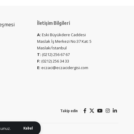
İletişim Bilgileri
leşmesi
A:
Eski Büyükdere Caddesi
Maslak İş Merkezi No:37 Kat: 5
Maslak/İstanbul
T:
(0212) 256 67 67
F:
(0212) 256 34 33
E:
eczaci@eczacidergisi.com
Takip edin
rsunuz.
Kabul
z. Tüm hakları saklıdır.