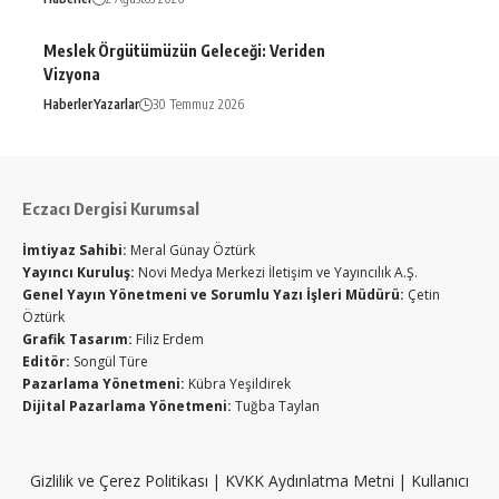
Meslek Örgütümüzün Geleceği: Veriden
Vizyona
Haberler
Yazarlar
30 Temmuz 2026
Eczacı Dergisi Kurumsal
İmtiyaz Sahibi:
Meral Günay Öztürk
Yayıncı Kuruluş:
Novi Medya Merkezi İletişim ve Yayıncılık A.Ş.
Genel Yayın Yönetmeni ve Sorumlu Yazı İşleri Müdürü:
Çetin
Öztürk
Grafik Tasarım:
Filiz Erdem
Editör:
Songül Türe
Pazarlama Yönetmeni:
Kübra Yeşildirek
Dijital Pazarlama Yönetmeni:
Tuğba Taylan
Gizlilik ve Çerez Politikası
|
KVKK Aydınlatma Metni
|
Kullanıcı