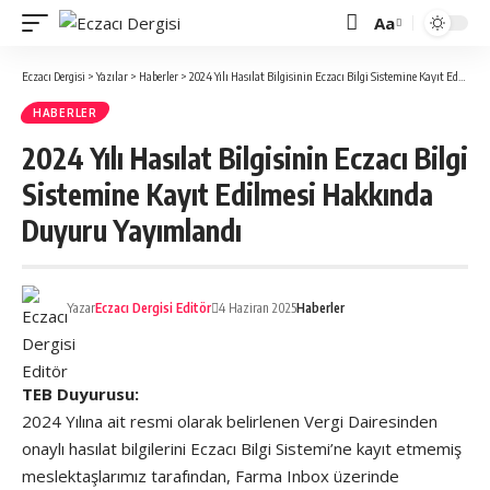
Aa
Font
büyütücü
Eczacı Dergisi
>
Yazılar
>
Haberler
>
2024 Yılı Hasılat Bilgisinin Eczacı Bilgi Sistemine Kayıt Edilmesi Hakkında Duyuru Yayımlandı
HABERLER
2024 Yılı Hasılat Bilgisinin Eczacı Bilgi
Sistemine Kayıt Edilmesi Hakkında
Duyuru Yayımlandı
Yazar
Eczacı Dergisi Editör
4 Haziran 2025
Haberler
TEB Duyurusu:
2024 Yılına ait resmi olarak belirlenen Vergi Dairesinden
onaylı hasılat bilgilerini Eczacı Bilgi Sistemi’ne kayıt etmemiş
meslektaşlarımız tarafından, Farma Inbox üzerinde