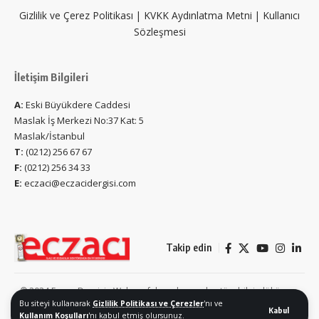
Gizlilik ve Çerez Politikası
|
KVKK Aydınlatma Metni
|
Kullanıcı
Sözleşmesi
İletişim Bilgileri
A:
Eski Büyükdere Caddesi
Maslak İş Merkezi No:37 Kat: 5
Maslak/İstanbul
T:
(0212) 256 67 67
F:
(0212) 256 34 33
E:
eczaci@eczacidergisi.com
Takip edin
© 2024 Eczacı Dergisi - Web sayfalarında yer alan tüm bilgi, döküman,
Bu siteyi kullanarak
Gizlilik Politikası ve Çerezler
'nı ve
fotoğraf, video, görüntü, metin, vb. herhangi bir içerik izin alınmadan
Kabul
Kullanım Koşulları
'nı kabul etmiş olursunuz.