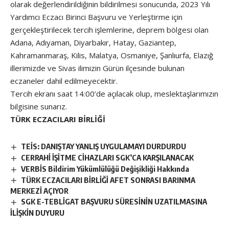
olarak değerlendirildiğinin bildirilmesi sonucunda, 2023 Yılı
Yardımcı Eczacı Birinci Başvuru ve Yerleştirme için
gerçekleştirilecek tercih işlemlerine, deprem bölgesi olan
Adana, Adıyaman, Diyarbakır, Hatay, Gaziantep,
Kahramanmaraş, Kilis, Malatya, Osmaniye, Şanlıurfa, Elazığ
illerimizde ve Sivas ilimizin Gürün ilçesinde bulunan
eczaneler dahil edilmeyecektir.
Tercih ekranı saat 14:00’de açılacak olup, meslektaşlarımızın
bilgisine sunarız.
TÜRK ECZACILARI BİRLİĞİ
TEİS: DANIŞTAY YANLIŞ UYGULAMAYI DURDURDU
CERRAHİ İŞİTME CİHAZLARI SGK’CA KARŞILANACAK
VERBİS Bildirim Yükümlülüğü Değişikliği Hakkında
TÜRK ECZACILARI BİRLİĞİ AFET SONRASI BARINMA
MERKEZİ AÇIYOR
SGK E-TEBLİGAT BAŞVURU SÜRESİNİN UZATILMASINA
İLİŞKİN DUYURU