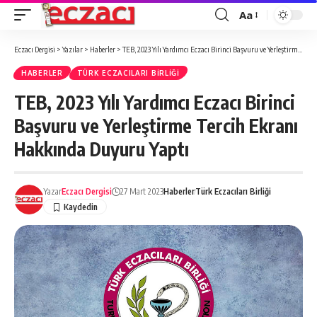
Aa
Font
büyütücü
Eczacı Dergisi
>
Yazılar
>
Haberler
>
TEB, 2023 Yılı Yardımcı Eczacı Birinci Başvuru ve Yerleştirme Tercih Ekranı Hakkında Duyuru Yaptı
HABERLER
TÜRK ECZACILARI BIRLIĞI
TEB, 2023 Yılı Yardımcı Eczacı Birinci
Başvuru ve Yerleştirme Tercih Ekranı
Hakkında Duyuru Yaptı
Yazar
Eczacı Dergisi
27 Mart 2023
Haberler
Türk Eczacıları Birliği