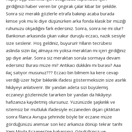
girdiğinizi haber veren bir çıngırak çalar kibar bir şekilde.
Sonra siz meraklı gözlerle etrafa bakınıp acaba burada
kimse yok mu ki diye düşünürken arka fonda klasik bir müziği
ruhunuzu okşadığını fark edersiniz. Sonra, sonra ne mi olur?
Bankonun arkasında çıkan vakur duruşlu eczacı, nazik sesiyle
size seslenir. Hoş geldiniz, buyurun! Yılların tecrübesi
aslında sizin ilaç almaya mı yoksa meraktan mı içeri girdiğiniz
şıp diye anlar. Sonra siz meraktan sorula sormaya devam
edersiniz Burası müze mi? Antikacı dükkânı mı burası? Aaa
ilaç satıyor musunuz??? Eczacı bin bilmem ka kere cevap
verdiği üzer hiçbir bıkkınlık ifadesi göstermeksizin size asırlık
hikâyeyi anlatıverir. Bir yandan adeta sizi büyülemiş
eczaneyi gözlerinizle tararken bir yandan da hikâyeyi
hafızanıza kaydetmiş olursunuz. Yüzünüzde şaşkınlık ve
istemsiz bir mutluluk ifadesiyle eczaneden dışarı çıktıktan
sonra filanca Avrupa şehrinde böyle bir eczane müze
gördüğünüzü anımsar son kez arkanıza dönüp tekrar tarihi
Yeni Moda Eczanesi’ne bakarsınız. Gördüğünüz ve