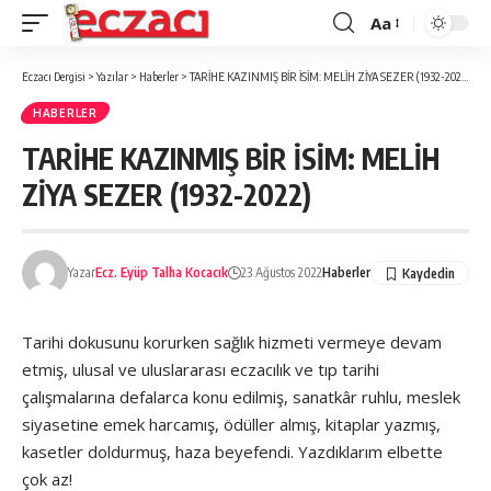
Aa
Font
büyütücü
Eczacı Dergisi
>
Yazılar
>
Haberler
>
TARİHE KAZINMIŞ BİR İSİM: MELİH ZİYA SEZER (1932-2022)
HABERLER
TARİHE KAZINMIŞ BİR İSİM: MELİH
ZİYA SEZER (1932-2022)
Yazar
Ecz. Eyüp Talha Kocacık
23 Ağustos 2022
Haberler
Tarihi dokusunu korurken sağlık hizmeti vermeye devam
etmiş, ulusal ve uluslararası eczacılık ve tıp tarihi
çalışmalarına defalarca konu edilmiş, sanatkâr ruhlu, meslek
siyasetine emek harcamış, ödüller almış, kitaplar yazmış,
kasetler doldurmuş, haza beyefendi. Yazdıklarım elbette
çok az!