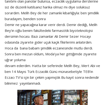
tanıtımı olan panolar bulunsa, eczacılık uygulama derslerine
siz de düzenli katılsanız harika olmaz mı diye soluksuz
sorardım. Melih Bey de her zamanki kibarlığıyla: ben şimdilik
buradayım, benden sonra
Demir ne yapacağına karar verir derdi. Demir dediği, Melih
Bey’in oğlu benim fakültedeki farmasötik biyoteknolojisi
dersimin hocası. Bazı zamanlar Ali Demir Sezer Hocayı
odasında ziyarete gider uçuk kaçık fikirlerimi anlatırdım.
Hoca da bana babam şimdilik eczanesinde mutlu derdi.
Sonra ben mezun oldum, Moda’ya her gittiğimde ziyarete
uğrar yoluma
devam ederdim. Hatta bir seferinde Melih Bey, Mert Abi ve
ben 14 Mayıs Türk Eczacılık Günü münasebetiyle TEB’in
Eczacı TV’si için bir çekim yapmıştık Bu kayıt sonra nedendir
bilinmez yayınlanmadı.