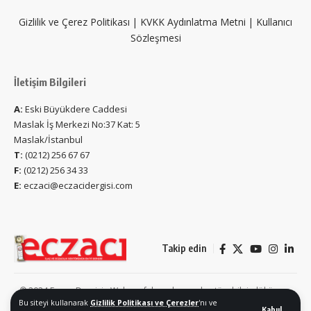
Gizlilik ve Çerez Politikası
|
KVKK Aydınlatma Metni
|
Kullanıcı
Sözleşmesi
İletişim Bilgileri
A:
Eski Büyükdere Caddesi
Maslak İş Merkezi No:37 Kat: 5
Maslak/İstanbul
T:
(0212) 256 67 67
F:
(0212) 256 34 33
E:
eczaci@eczacidergisi.com
Takip edin
© 2024 Eczacı Dergisi - Web sayfalarında yer alan tüm bilgi, döküman,
Bu siteyi kullanarak
Gizlilik Politikası ve Çerezler
'nı ve
fotoğraf, video, görüntü, metin, vb. herhangi bir içerik izin alınmadan
Kabul