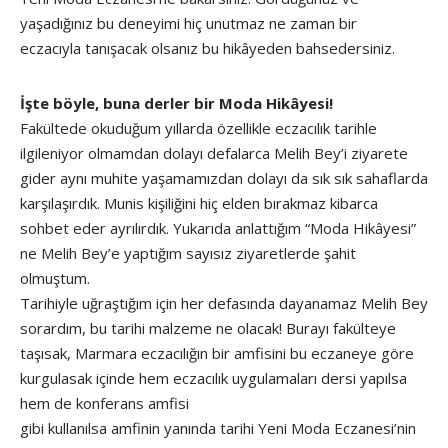
yaşadığınız bu deneyimi hiç unutmaz ne zaman bir
eczacıyla tanışacak olsanız bu hikâyeden bahsedersiniz.
İşte böyle, buna derler bir Moda Hikâyesi!
Fakültede okuduğum yıllarda özellikle eczacılık tarihle
ilgileniyor olmamdan dolayı defalarca Melih Bey’i ziyarete
gider aynı muhite yaşamamızdan dolayı da sık sık sahaflarda
karşılaşırdık. Munis kişiliğini hiç elden bırakmaz kibarca
sohbet eder ayrılırdık. Yukarıda anlattığım “Moda Hikâyesi”
ne Melih Bey’e yaptığım sayısız ziyaretlerde şahit
olmuştum.
Tarihiyle uğraştığım için her defasında dayanamaz Melih Bey
sorardım, bu tarihi malzeme ne olacak! Burayı fakülteye
taşısak, Marmara eczacılığın bir amfisini bu eczaneye göre
kurgulasak içinde hem eczacılık uygulamaları dersi yapılsa
hem de konferans amfisi
gibi kullanılsa amfinin yanında tarihi Yeni Moda Eczanesi’nin