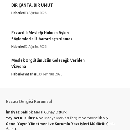
BİR ÇANTA, BİR UMUT
Haberler
3 Ağustos 2026
Eczacılık Mesleği Hukuka Aykırı
Söylemlerle İtibarsızlaştırılamaz
Haberler
2 Ağustos 2026
Meslek Örgütümüzün Geleceği: Veriden
Vizyona
Haberler
Yazarlar
30 Temmuz 2026
Eczacı Dergisi Kurumsal
İmtiyaz Sahibi:
Meral Günay Öztürk
Yayıncı Kuruluş:
Novi Medya Merkezi İletişim ve Yayıncılık A.Ş.
Genel Yayın Yönetmeni ve Sorumlu Yazı İşleri Müdürü:
Çetin
Öztürk