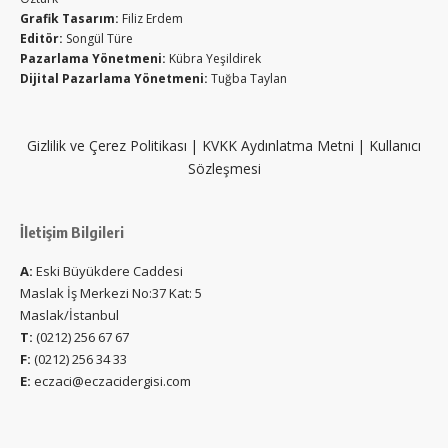
Grafik Tasarım:
Filiz Erdem
Editör:
Songül Türe
Pazarlama Yönetmeni:
Kübra Yeşildirek
Dijital Pazarlama Yönetmeni:
Tuğba Taylan
Gizlilik ve Çerez Politikası
|
KVKK Aydınlatma Metni
|
Kullanıcı
Sözleşmesi
İletişim Bilgileri
A:
Eski Büyükdere Caddesi
Maslak İş Merkezi No:37 Kat: 5
Maslak/İstanbul
T:
(0212) 256 67 67
F:
(0212) 256 34 33
E:
eczaci@eczacidergisi.com