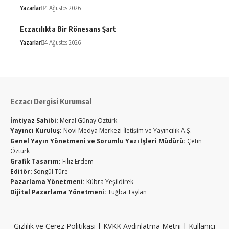
Yazarlar
4 Ağustos 2026
Eczacılıkta Bir Rönesans Şart
Yazarlar
4 Ağustos 2026
Eczacı Dergisi Kurumsal
İmtiyaz Sahibi:
Meral Günay Öztürk
Yayıncı Kuruluş:
Novi Medya Merkezi İletişim ve Yayıncılık A.Ş.
Genel Yayın Yönetmeni ve Sorumlu Yazı İşleri Müdürü:
Çetin
Öztürk
Grafik Tasarım:
Filiz Erdem
Editör:
Songül Türe
Pazarlama Yönetmeni:
Kübra Yeşildirek
Dijital Pazarlama Yönetmeni:
Tuğba Taylan
Gizlilik ve Çerez Politikası
|
KVKK Aydınlatma Metni
|
Kullanıcı