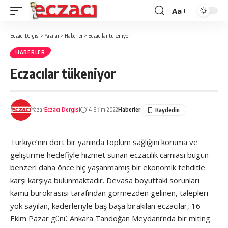
Aa
Font
büyütücü
Eczacı Dergisi
>
Yazılar
>
Haberler
>
Eczacılar tükeniyor
HABERLER
Eczacılar tükeniyor
Yazar
Eczacı Dergisi
14 Ekim 2022
Haberler
Türkiye’nin dört bir yanında toplum sağlığını koruma ve
geliştirme hedefiyle hizmet sunan eczacılık camiası bugün
benzeri daha önce hiç yaşanmamış bir ekonomik tehditle
karşı karşıya bulunmaktadır. Devasa boyuttaki sorunları
kamu bürokrasisi tarafından görmezden gelinen, talepleri
yok sayılan, kaderleriyle baş başa bırakılan eczacılar, 16
Ekim Pazar günü Ankara Tandoğan Meydanı’nda bir miting