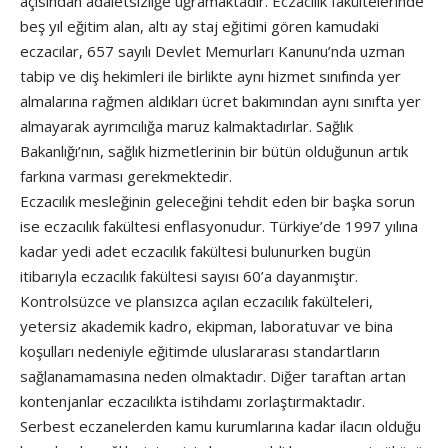
açısından adaletsizliğe uğramaktadır. Eczacılık fakültelerinde
beş yıl eğitim alan, altı ay staj eğitimi gören kamudaki
eczacılar, 657 sayılı Devlet Memurları Kanunu’nda uzman
tabip ve diş hekimleri ile birlikte aynı hizmet sınıfında yer
almalarına rağmen aldıkları ücret bakımından aynı sınıfta yer
almayarak ayrımcılığa maruz kalmaktadırlar. Sağlık
Bakanlığı’nın, sağlık hizmetlerinin bir bütün olduğunun artık
farkına varması gerekmektedir.
Eczacılık mesleğinin geleceğini tehdit eden bir başka sorun
ise eczacılık fakültesi enflasyonudur. Türkiye’de 1997 yılına
kadar yedi adet eczacılık fakültesi bulunurken bugün
itibarıyla eczacılık fakültesi sayısı 60’a dayanmıştır.
Kontrolsüzce ve plansızca açılan eczacılık fakülteleri,
yetersiz akademik kadro, ekipman, laboratuvar ve bina
koşulları nedeniyle eğitimde uluslararası standartların
sağlanamamasına neden olmaktadır. Diğer taraftan artan
kontenjanlar eczacılıkta istihdamı zorlaştırmaktadır.
Serbest eczanelerden kamu kurumlarına kadar ilacın olduğu