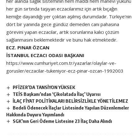
her alanda sağlık sisteminin hem maddi hem manevi yükünü
her gün sırtında taşıyan eczacılarımız için artık bıçağın
kemiğe dayandığı yer çoktan aşılmış durumdadır. Türkiye’nin
dört bir yanında gece gündüz demeden canı pahasına
görevini yapan eczacılar, artık sorunlarına kalıcı çözüm
sağlanmasını beklemektedir ve bunu hak etmektedir.
ECZ. PINAR ÖZCAN
İSTANBUL ECZACI ODASI BAŞKANI
https://www.cumhuriyet.com.tr/yazarlar/olaylar-ve-
gorusler/eczacilar-tukeniyor-ecz-pinar-ozcan-1992003
PFİZER’DA TANSİYON YÜKSEK
TEİS Başkanı’ndan ‘Çikolatada İlaç’ Uyarısı
İLAÇ FİYAT POLİTİKALARI BELİRSİZLİKLE YÖNETİLEMEZ
Bedeli Ödenecek İlaçlar Listesinde Yapılan Düzenlemeler
Hakkında Duyuru Yayımlandı
SGK’nın Geri Ödeme Listesine 23 İlaç Daha Alındı