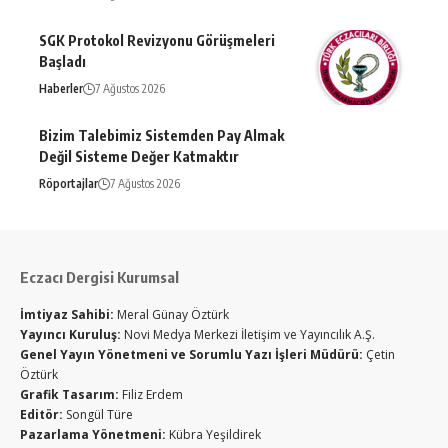
SGK Protokol Revizyonu Görüşmeleri
Başladı
Haberler
7 Ağustos 2026
Bizim Talebimiz Sistemden Pay Almak
Değil Sisteme Değer Katmaktır
Röportajlar
7 Ağustos 2026
Eczacı Dergisi Kurumsal
İmtiyaz Sahibi:
Meral Günay Öztürk
Yayıncı Kuruluş:
Novi Medya Merkezi İletişim ve Yayıncılık A.Ş.
Genel Yayın Yönetmeni ve Sorumlu Yazı İşleri Müdürü:
Çetin
Öztürk
Grafik Tasarım:
Filiz Erdem
Editör:
Songül Türe
Pazarlama Yönetmeni:
Kübra Yeşildirek