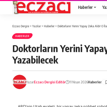
Haberler
Ya
Eczacı Dergisi
>
Yazılar
>
Haberler
>
Doktorların Yerini Yapay Zeka Aldı! O İl
HABERLER
Doktorların Yerini Yapay
Yazabilecek
Yazar
Eczacı Dergisi Editör
11 Nisan 2026
Haberler
ABD’nin Utah eyaleti, bir yapay zeka sohbet robotu