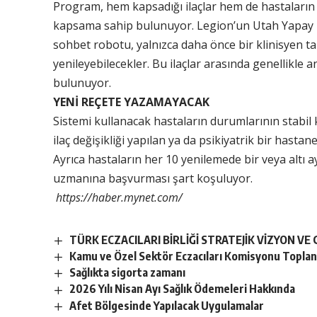
Program, hem kapsadığı ilaçlar hem de hastaların u
kapsama sahip bulunuyor. Legion’un Utah Yapay Ze
sohbet robotu, yalnızca daha önce bir klinisyen tar
yenileyebilecekler. Bu ilaçlar arasında genellikle 
bulunuyor.
YENİ REÇETE YAZAMAYACAK
Sistemi kullanacak hastaların durumlarının stabil k
ilaç değişikliği yapılan ya da psikiyatrik bir hast
Ayrıca hastaların her 10 yenilemede bir veya altı a
uzmanına başvurması şart koşuluyor.
https://haber.mynet.com/
TÜRK ECZACILARI BİRLİĞİ STRATEJİK VİZYON VE
Kamu ve Özel Sektör Eczacıları Komisyonu Toplant
Sağlıkta sigorta zamanı
2026 Yılı Nisan Ayı Sağlık Ödemeleri Hakkında
Afet Bölgesinde Yapılacak Uygulamalar