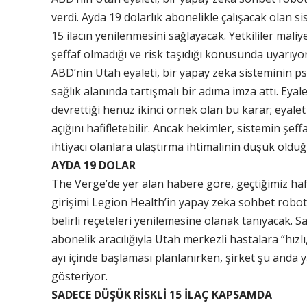
verdi. Ayda 19 dolarlık abonelikle çalışacak olan s
15 ilacın yenilenmesini sağlayacak. Yetkililer mali
şeffaf olmadığı ve risk taşıdığı konusunda uyarıyor
ABD’nin Utah eyaleti, bir yapay zeka sisteminin psi
sağlık alanında tartışmalı bir adıma imza attı. Eyal
devrettiği henüz ikinci örnek olan bu karar; eyalet
açığını hafifletebilir. Ancak hekimler, sistemin şeffa
ihtiyacı olanlara ulaştırma ihtimalinin düşük old
AYDA 19 DOLAR
The Verge’de yer alan habere göre, geçtiğimiz haf
girişimi Legion Health’in yapay zeka sohbet robot
belirli reçeteleri yenilemesine olanak tanıyacak. S
abonelik aracılığıyla Utah merkezli hastalara “hızl
ayı içinde başlaması planlanırken, şirket şu anda y
gösteriyor.
SADECE DÜŞÜK RİSKLİ 15 İLAÇ KAPSAMDA