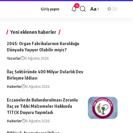
6
Aa
Giriş yapın
Font
büyütücü
Yeni eklenen haberler
2045: Organ Fabrikalarının Kurulduğu
Dünyada Yaşıyor Olabilir miyiz?
Yazarlar
6 Ağustos 2026
İlaç Sektöründe 400 Milyar Dolarlık Dev
Birleşme İddiası
Haberler
6 Ağustos 2026
Eczanelerde Bulundurulması Zorunlu
İlaç ve Tıbbi Malzemeler Hakkında
TİTCK Duyuru Yayımladı
Haberler
6 Ağustos 2026