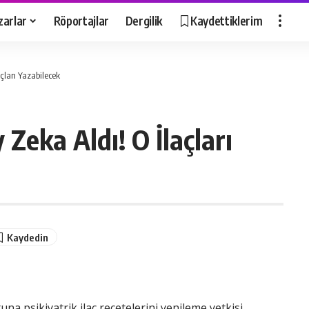
zarlar
Röportajlar
Dergilik
Kaydettiklerim
açları Yazabilecek
 Zeka Aldı! O İlaçları
na psikiyatrik ilaç reçetelerini yenileme yetkisi