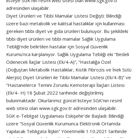
listeye SGK’nın resmî web sitesi olan www.sgk.gov.tr
adresinden ulaşabilir.
Diyet Ürünleri ve Tıbbi Mamalar Listesi Değişti: Bilindiği
üzere bazı metabolik ve kalıtsal hastalıklar için kullanması
gereken tıbbi diyet ve gıda ürünleri bulunuyor. Bu şekildeki
tıbbi diyet ürünleri ve tıbbi mamalar Sağlık Uygulama
Tebliği’nde belirtilen hastalar için Sosyal Güvenlik
Kurumu’nca karşılanıyor. Sağlık Uygulama Tebliği eki “Bedeli
Ödenecek İlaçlar Listesi (Ek/4-A)”, “Hastalığa Özel
(Doğuştan Metabolik Hastalıklar, Kistik Fibrozis ve İnek Sütü
Alerjisi) Diyet Ürünleri ile Tıbbi Mamalar Listesi (Ek/4-B)” ve
“Hastanelerce Temini Zorunlu Kemoterapi İlaçları Listesi
(Ek/4- H) 18 Şubat 2022 tarihinde değiştirilmiş
bulunmaktadır. Okurlarımız güncel listeye SGK’nın resmî
web sitesi olan www.sgk.gov.tr adresinden ulaşabilir.
SGK e-Tebligat Uygulaması Eskişehir’de Başladı: Bilindiği
üzere “Sosyal Güvenlik Kurumunca Elektronik Ortamda
Yapılacak Tebligata İlişkin” Yönetmelik 1.10.2021 tarihinde