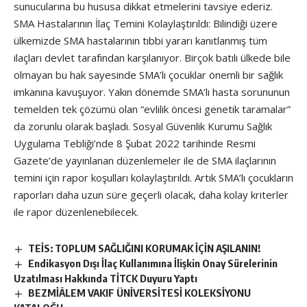
sunucularına bu hususa dikkat etmelerini tavsiye ederiz.
SMA Hastalarının İlaç Temini Kolaylaştırıldı: Bilindiği üzere
ülkemizde SMA hastalarının tıbbi yararı kanıtlanmış tüm
ilaçları devlet tarafından karşılanıyor. Birçok batılı ülkede bile
olmayan bu hak sayesinde SMA’lı çocuklar önemli bir sağlık
imkanına kavuşuyor. Yakın dönemde SMA’lı hasta sorununun
temelden tek çözümü olan “evlilik öncesi genetik taramalar”
da zorunlu olarak başladı. Sosyal Güvenlik Kurumu Sağlık
Uygulama Tebliği’nde 8 Şubat 2022 tarihinde Resmi
Gazete’de yayınlanan düzenlemeler ile de SMA ilaçlarının
temini için rapor koşulları kolaylaştırıldı. Artık SMA’lı çocukların
raporları daha uzun süre geçerli olacak, daha kolay kriterler
ile rapor düzenlenebilecek.
TEİS: TOPLUM SAĞLIĞINI KORUMAK İÇİN AŞILANIN!
Endikasyon Dışı İlaç Kullanımına İlişkin Onay Sürelerinin
Uzatılması Hakkında TİTCK Duyuru Yaptı
BEZMİÂLEM VAKIF ÜNİVERSİTESİ KOLEKSİYONU