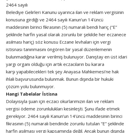
2464 sayılı
Belediye Gelirleri Kanunu uyarınca ilan ve reklam vergisinin
konusuna girdiği ve 2464 sayılı Kanun’un 14’üncü
maddesinin birinci fıkrasının (5) numaralı bendi hariç (“E”
şeklinde harfin yasal olarak zorunlu bir şekilde her eczanece
asılması hariç) söz konusu Eczane levhaları için vergi
istisnası tanınmasını öngören bir yasal düzenlemenin
bulunmadığına karar verilmiş bulunuyor. Danıştay en üst idari
yargı organı olduğu için artık eczacıların bu karara
karşı yapabilecekleri tek şey Anayasa Mahkemesi’ne hak
ihlali başvurusunda bulunmak. Bunun dışında bir hukuki
çözüm yolu bulunmuyor.
Hangi Tabelalar İstisna
Dolayısıyla şuan için eczacı okurlarımızın ilan ve reklam
vergisi ödeme zorunlulukları kesinleşti. Şunu ifade etmek
gerekiyor. 2464 sayılı Kanun’un 14’üncü maddesinin birinci
fıkrasının (5) numaralı bendinde zorunlu tutulan “E” şeklinde
harfin asılması vergi kapsamında değil. Ancak bunun dışında