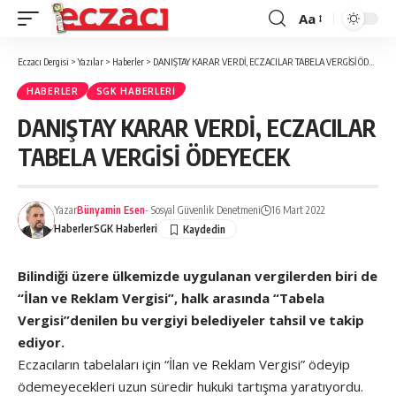
Aa
Font
büyütücü
Eczacı Dergisi
>
Yazılar
>
Haberler
>
DANIŞTAY KARAR VERDİ, ECZACILAR TABELA VERGİSİ ÖDEYECEK
HABERLER
SGK HABERLERI
DANIŞTAY KARAR VERDİ, ECZACILAR
TABELA VERGİSİ ÖDEYECEK
Yazar
Bünyamin Esen
- Sosyal Güvenlik Denetmeni
16 Mart 2022
Haberler
SGK Haberleri
Bilindiği üzere ülkemizde uygulanan vergilerden biri de
“İlan ve Reklam Vergisi”, halk arasında “Tabela
Vergisi”denilen bu vergiyi belediyeler tahsil ve takip
ediyor.
Eczacıların tabelaları için “İlan ve Reklam Vergisi” ödeyip
ödemeyecekleri uzun süredir hukuki tartışma yaratıyordu.