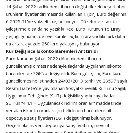
14 Şubat 2022 tarihinden itibaren değiştirilerek beşeri tıbbi
ürünlerin fiyatlandırılmasında kullanılan 1 (bir) Euro değerinin
6,2925 TL’ye yükseltilmiş bulunuyor. Düzeltme kısmi bir
iyileştirme olsa da ne yazık ki Reel Euro Kurunun 15 Lirayı
geçtiği günümüzde reel kur ile ilaç kuru arasındaki fark daha
da artarak yüzde 250’lere yaklaşmış bulunuyor.
Kur Değişince İskonto Baremleri Arttırıldı
Euro Kurunun Şubat 2022 döneminden itibaren
güncellenmiş olması nedeniyle ilaçlarda uygulanan iskonto
baremleri de SGK’ca değiştirildi. Buna göre, İlaç Euro kuru
güncellemesine istinaden 24/03/2013 tarihli ve 28597 sayılı
Resmî Gazete’de yayımlanan Sosyal Güvenlik Kurumu Sağlık
Uygulama Tebliğinde (SUT) değişiklik yapılıncaya kadar
SUT’un “4.4.1 – Uygulanacak indirim oranları” maddesinde
yer alan iskonto oranları için belirlenen baremlere ait
depocuya satış fiyatları (DSF) değiştirilmiş bulunuyor.
Geçerli olacak yeni depocuya satış fiyatının, mevcut
depocuya satış fiyatının eski Euro değerine bölündükten