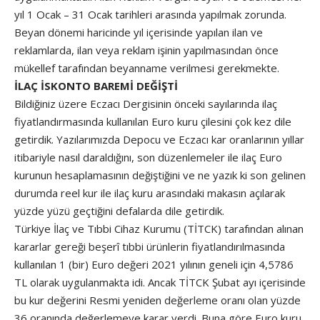
yıl 1 Ocak – 31 Ocak tarihleri arasında yapılmak zorunda.
Beyan dönemi haricinde yıl içerisinde yapılan ilan ve
reklamlarda, ilan veya reklam işinin yapılmasından önce
mükellef tarafından beyanname verilmesi gerekmekte.
İLAÇ İSKONTO BAREMİ DEĞİŞTİ
Bildiğiniz üzere Eczacı Dergisinin önceki sayılarında ilaç
fiyatlandırmasında kullanılan Euro kuru çilesini çok kez dile
getirdik. Yazılarımızda Depocu ve Eczacı kar oranlarının yıllar
itibariyle nasıl daraldığını, son düzenlemeler ile ilaç Euro
kurunun hesaplamasının değiştiğini ve ne yazık ki son gelinen
durumda reel kur ile ilaç kuru arasındaki makasın açılarak
yüzde yüzü geçtiğini defalarda dile getirdik.
Türkiye İlaç ve Tıbbi Cihaz Kurumu (TİTCK) tarafından alınan
kararlar gereği beşerî tıbbi ürünlerin fiyatlandırılmasında
kullanılan 1 (bir) Euro değeri 2021 yılının geneli için 4,5786
TL olarak uygulanmakta idi. Ancak TİTCK Şubat ayı içerisinde
bu kur değerini Resmi yeniden değerleme oranı olan yüzde
36 oranında değerlemeye karar verdi. Buna göre Euro kuru