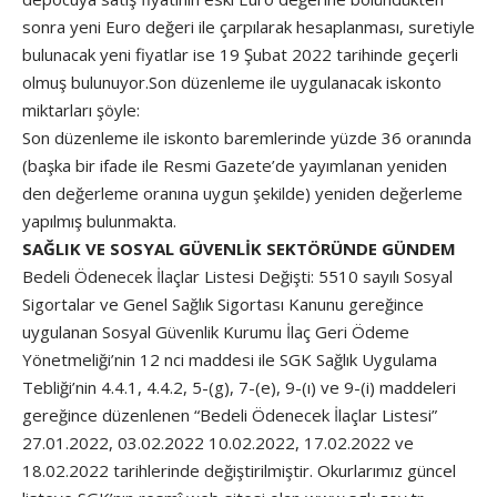
sonra yeni Euro değeri ile çarpılarak hesaplanması, suretiyle
bulunacak yeni fiyatlar ise 19 Şubat 2022 tarihinde geçerli
olmuş bulunuyor.Son düzenleme ile uygulanacak iskonto
miktarları şöyle:
Son düzenleme ile iskonto baremlerinde yüzde 36 oranında
(başka bir ifade ile Resmi Gazete’de yayımlanan yeniden
den değerleme oranına uygun şekilde) yeniden değerleme
yapılmış bulunmakta.
SAĞLIK VE SOSYAL GÜVENLİK SEKTÖRÜNDE GÜNDEM
Bedeli Ödenecek İlaçlar Listesi Değişti: 5510 sayılı Sosyal
Sigortalar ve Genel Sağlık Sigortası Kanunu gereğince
uygulanan Sosyal Güvenlik Kurumu İlaç Geri Ödeme
Yönetmeliği’nin 12 nci maddesi ile SGK Sağlık Uygulama
Tebliği’nin 4.4.1, 4.4.2, 5-(g), 7-(e), 9-(ı) ve 9-(i) maddeleri
gereğince düzenlenen “Bedeli Ödenecek İlaçlar Listesi”
27.01.2022, 03.02.2022 10.02.2022, 17.02.2022 ve
18.02.2022 tarihlerinde değiştirilmiştir. Okurlarımız güncel