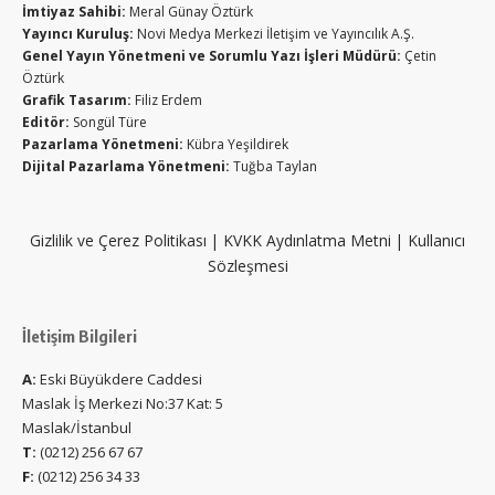
İmtiyaz Sahibi:
Meral Günay Öztürk
Yayıncı Kuruluş:
Novi Medya Merkezi İletişim ve Yayıncılık A.Ş.
Genel Yayın Yönetmeni ve Sorumlu Yazı İşleri Müdürü:
Çetin
Öztürk
Grafik Tasarım:
Filiz Erdem
Editör:
Songül Türe
Pazarlama Yönetmeni:
Kübra Yeşildirek
Dijital Pazarlama Yönetmeni:
Tuğba Taylan
Gizlilik ve Çerez Politikası
|
KVKK Aydınlatma Metni
|
Kullanıcı
Sözleşmesi
İletişim Bilgileri
A:
Eski Büyükdere Caddesi
Maslak İş Merkezi No:37 Kat: 5
Maslak/İstanbul
T:
(0212) 256 67 67
F:
(0212) 256 34 33