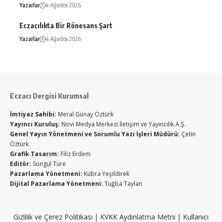
Yazarlar
4 Ağustos 2026
Eczacılıkta Bir Rönesans Şart
Yazarlar
4 Ağustos 2026
Eczacı Dergisi Kurumsal
İmtiyaz Sahibi:
Meral Günay Öztürk
Yayıncı Kuruluş:
Novi Medya Merkezi İletişim ve Yayıncılık A.Ş.
Genel Yayın Yönetmeni ve Sorumlu Yazı İşleri Müdürü:
Çetin
Öztürk
Grafik Tasarım:
Filiz Erdem
Editör:
Songül Türe
Pazarlama Yönetmeni:
Kübra Yeşildirek
Dijital Pazarlama Yönetmeni:
Tuğba Taylan
Gizlilik ve Çerez Politikası
|
KVKK Aydınlatma Metni
|
Kullanıcı