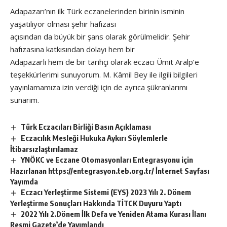
Adapazarı’nın ilk Türk eczanelerinden birinin isminin
yaşatılıyor olması şehir hafızası
açısından da büyük bir şans olarak görülmelidir. Şehir
hafızasına katkısından dolayı hem bir
Adapazarlı hem de bir tarihçi olarak eczacı Ümit Aralp’e
teşekkürlerimi sunuyorum. M. Kâmil Bey ile ilgili bilgileri
yayınlamamıza izin verdiği için de ayrıca şükranlarımı
sunarım.
Türk Eczacıları Birliği Basın Açıklaması
Eczacılık Mesleği Hukuka Aykırı Söylemlerle
İtibarsızlaştırılamaz
YNÖKC ve Eczane Otomasyonları Entegrasyonu için
Hazırlanan https://entegrasyon.teb.org.tr/ İnternet Sayfası
Yayımda
Eczacı Yerleştirme Sistemi (EYS) 2023 Yılı 2. Dönem
Yerleştirme Sonuçları Hakkında TİTCK Duyuru Yaptı
2022 Yılı 2.Dönem İlk Defa ve Yeniden Atama Kurası İlanı
Resmi Gazete’de Yayımlandı