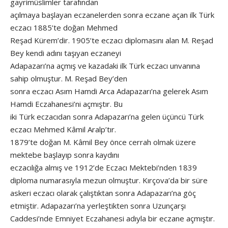
gayrimüslimler tarafından
açılmaya başlayan eczanelerden sonra eczane açan ilk Türk
eczacı 1885’te doğan Mehmed
Reşad Kürem’dir. 1905’te eczacı diplomasını alan M. Reşad
Bey kendi adını taşıyan eczaneyi
Adapazarı’na açmış ve kazadaki ilk Türk eczacı unvanına
sahip olmuştur. M. Reşad Bey’den
sonra eczacı Asım Hamdi Arca Adapazarı’na gelerek Asım
Hamdi Eczahanesi’ni açmıştır. Bu
iki Türk eczacıdan sonra Adapazarı’na gelen üçüncü Türk
eczacı Mehmed Kâmil Aralp’tır.
1879’te doğan M. Kâmil Bey önce cerrah olmak üzere
mektebe başlayıp sonra kaydını
eczacılığa almış ve 1912’de Eczacı Mektebi’nden 1839
diploma numarasıyla mezun olmuştur. Kırçova’da bir süre
askeri eczacı olarak çalıştıktan sonra Adapazarı’na göç
etmiştir. Adapazarı’na yerleştikten sonra Uzunçarşı
Caddesi’nde Emniyet Eczahanesi adıyla bir eczane açmıştır.