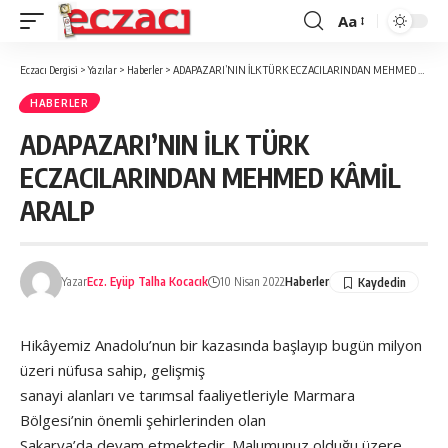
Aa
Font
büyütücü
Eczacı Dergisi
>
Yazılar
>
Haberler
>
ADAPAZARI’NIN İLK TÜRK ECZACILARINDAN MEHMED KÂMİL ARALP
HABERLER
ADAPAZARI’NIN İLK TÜRK
ECZACILARINDAN MEHMED KÂMİL
ARALP
Yazar
Ecz. Eyüp Talha Kocacık
10 Nisan 2022
Haberler
Hikâyemiz Anadolu’nun bir kazasında başlayıp bugün milyon
üzeri nüfusa sahip, gelişmiş
sanayi alanları ve tarımsal faaliyetleriyle Marmara
Bölgesi’nin önemli şehirlerinden olan
Sakarya’da devam etmektedir. Malumunuz olduğu üzere