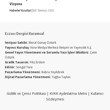
Vizyona
Haberler
Yazarlar
30 Temmuz 2026
Eczacı Dergisi Kurumsal
İmtiyaz Sahibi:
Meral Günay Öztürk
Yayıncı Kuruluş:
Novi Medya Merkezi İletişim ve Yayıncılık A.Ş.
Genel Yayın Yönetmeni ve Sorumlu Yazı İşleri Müdürü:
Çetin
Öztürk
Grafik Tasarım:
Filiz Erdem
Editör:
Songül Türe
Pazarlama Yönetmeni:
Kübra Yeşildirek
Dijital Pazarlama Yönetmeni:
Tuğba Taylan
Gizlilik ve Çerez Politikası
|
KVKK Aydınlatma Metni
|
Kullanıcı
Sözleşmesi