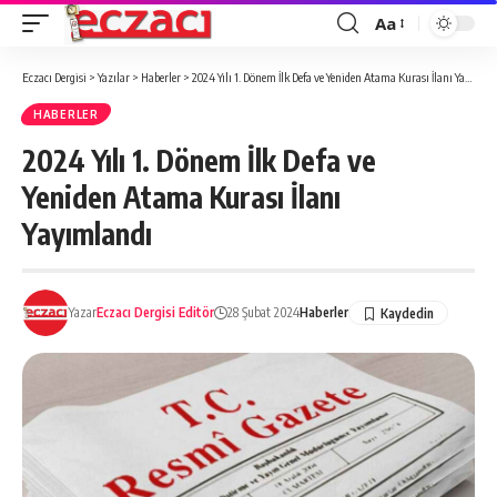
Aa
Font
büyütücü
Eczacı Dergisi
>
Yazılar
>
Haberler
>
2024 Yılı 1. Dönem İlk Defa ve Yeniden Atama Kurası İlanı Yayımlandı
HABERLER
2024 Yılı 1. Dönem İlk Defa ve
Yeniden Atama Kurası İlanı
Yayımlandı
Yazar
Eczacı Dergisi Editör
28 Şubat 2024
Haberler