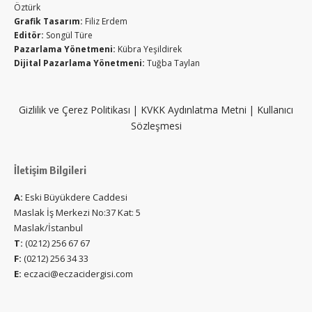
Öztürk
Grafik Tasarım:
Filiz Erdem
Editör:
Songül Türe
Pazarlama Yönetmeni:
Kübra Yeşildirek
Dijital Pazarlama Yönetmeni:
Tuğba Taylan
Gizlilik ve Çerez Politikası
|
KVKK Aydınlatma Metni
|
Kullanıcı
Sözleşmesi
İletişim Bilgileri
A:
Eski Büyükdere Caddesi
Maslak İş Merkezi No:37 Kat: 5
Maslak/İstanbul
T:
(0212) 256 67 67
F:
(0212) 256 34 33
E:
eczaci@eczacidergisi.com