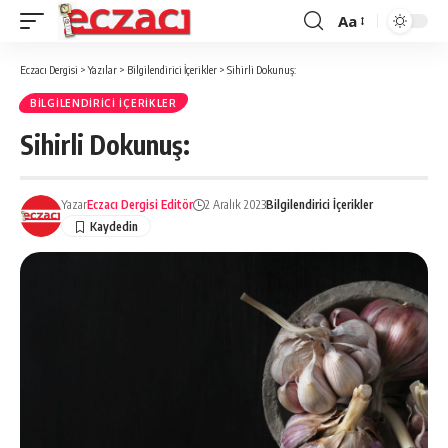
Aa
Font
büyütücü
Eczacı Dergisi
>
Yazılar
>
Bilgilendirici İçerikler
>
Sihirli Dokunuş:
BILGILENDIRICI İÇERIKLER
Sihirli Dokunuş:
Yazar
Eczacı Dergisi Editör
2 Aralık 2023
Bilgilendirici İçerikler