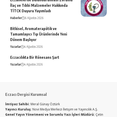
İlaç ve Tıbbi Malzemeler Hakkında
TİTCK Duyuru Yayımladı
Haberler
6 Ağustos 2026
Bitkisel, Aromaterapötik ve
Tamamlayıcı Tıp Ürünlerinde Yeni
Dönem Başlıyor
Yazarlar
4 Ağustos 2026
Eczacılıkta Bir Rönesans Şart
Yazarlar
4 Ağustos 2026
Eczacı Dergisi Kurumsal
İmtiyaz Sahibi:
Meral Günay Öztürk
Yayıncı Kuruluş:
Novi Medya Merkezi İletişim ve Yayıncılık A.Ş.
Genel Yayın Yönetmeni ve Sorumlu Yazı İşleri Müdürü:
Çetin