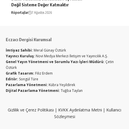
Değil Sisteme Değer Katmaktır
Röportajlar
7 Ağustos 2026
Eczacı Dergisi Kurumsal
İmtiyaz Sahibi:
Meral Günay Öztürk
Yayıncı Kuruluş:
Novi Medya Merkezi İletişim ve Yayıncılık A.Ş.
Genel Yayın Yönetmeni ve Sorumlu Yazı İşleri Müdürü:
Çetin
Öztürk
Grafik Tasarım:
Filiz Erdem
Editör:
Songül Türe
Pazarlama Yönetmeni:
Kübra Yeşildirek
Dijital Pazarlama Yönetmeni:
Tuğba Taylan
Gizlilik ve Çerez Politikası
|
KVKK Aydınlatma Metni
|
Kullanıcı
Sözleşmesi