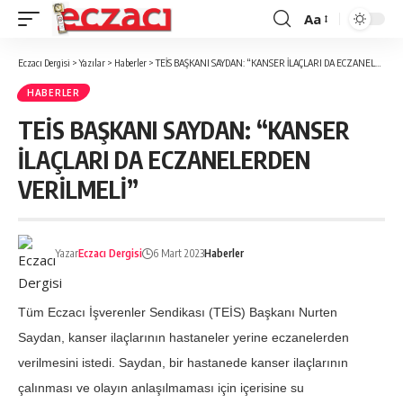
Aa
Font
büyütücü
Eczacı Dergisi
>
Yazılar
>
Haberler
>
TEİS BAŞKANI SAYDAN: “KANSER İLAÇLARI DA ECZANELERDEN VERİLMELİ”
HABERLER
TEİS BAŞKANI SAYDAN: “KANSER
İLAÇLARI DA ECZANELERDEN
VERİLMELİ”
Yazar
Eczacı Dergisi
6 Mart 2023
Haberler
Tüm Eczacı İşverenler Sendikası (TEİS) Başkanı Nurten
Saydan, kanser ilaçlarının hastaneler yerine eczanelerden
verilmesini istedi. Saydan, bir hastanede kanser ilaçlarının
çalınması ve olayın anlaşılmaması için içerisine su