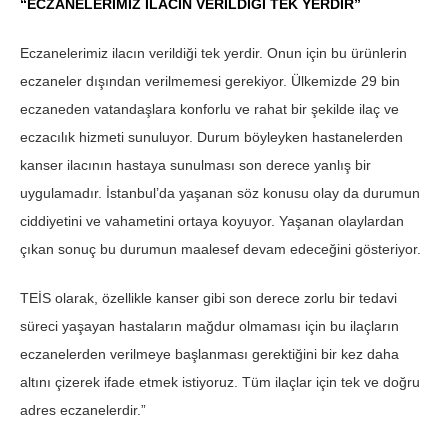
“ECZANELERİMİZ İLACIN VERİLDİĞİ TEK YERDİR”
Eczanelerimiz ilacın verildiği tek yerdir. Onun için bu ürünlerin
eczaneler dışından verilmemesi gerekiyor. Ülkemizde 29 bin
eczaneden vatandaşlara konforlu ve rahat bir şekilde ilaç ve
eczacılık hizmeti sunuluyor. Durum böyleyken hastanelerden
kanser ilacının hastaya sunulması son derece yanlış bir
uygulamadır. İstanbul’da yaşanan söz konusu olay da durumun
ciddiyetini ve vahametini ortaya koyuyor. Yaşanan olaylardan
çıkan sonuç bu durumun maalesef devam edeceğini gösteriyor.
TEİS olarak, özellikle kanser gibi son derece zorlu bir tedavi
süreci yaşayan hastaların mağdur olmaması için bu ilaçların
eczanelerden verilmeye başlanması gerektiğini bir kez daha
altını çizerek ifade etmek istiyoruz. Tüm ilaçlar için tek ve doğru
adres eczanelerdir.”