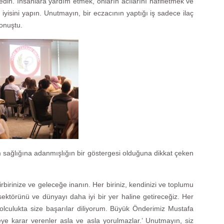
 edin. İnsanlara yardım etmek, onların acılarını hafifletmek ve
 iyisini yapın. Unutmayın, bir eczacının yaptığı iş sadece ilaç
onuştu.
m sağlığına adanmışlığın bir göstergesi olduğuna dikkat çeken
birinize ve geleceğe inanın. Her biriniz, kendinizi ve toplumu
 sektörünü ve dünyayı daha iyi bir yer haline getireceğiz. Her
yolculukta size başarılar diliyorum. Büyük Önderimiz Mustafa
e karar verenler asla ve asla yorulmazlar.’ Unutmayın, siz