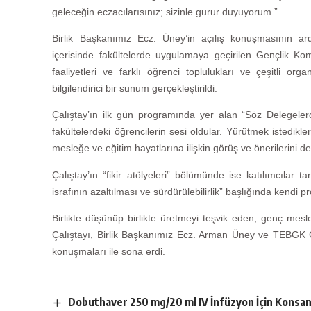
geleceğin eczacılarısınız; sizinle gurur duyuyorum.”
Birlik Başkanımız Ecz. Üney’in açılış konuşmasının 
içerisinde fakültelerde uygulamaya geçirilen Gençlik Komi
faaliyetleri ve farklı öğrenci toplulukları ve çeşitli org
bilgilendirici bir sunum gerçekleştirildi.
Çalıştay’ın ilk gün programında yer alan “Söz Delegelerd
fakültelerdeki öğrencilerin sesi oldular. Yürütmek istedikle
mesleğe ve eğitim hayatlarına ilişkin görüş ve önerilerini de 
Çalıştay’ın “fikir atölyeleri” bölümünde ise katılımcılar
israfının azaltılması ve sürdürülebilirlik” başlığında kendi 
Birlikte düşünüp birlikte üretmeyi teşvik eden, genç mesl
Çalıştayı, Birlik Başkanımız Ecz. Arman Üney ve TEBG
konuşmaları ile sona erdi.
Dobuthaver 250 mg/20 ml IV İnfüzyon İçin Konsan