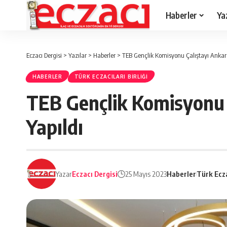
Haberler
Ya
Eczacı Dergisi
>
Yazılar
>
Haberler
>
TEB Gençlik Komisyonu Çalıştayı Ankar
HABERLER
TÜRK ECZACILARI BIRLIĞI
TEB Gençlik Komisyonu 
Yapıldı
Yazar
Eczacı Dergisi
25 Mayıs 2023
Haberler
Türk Ecza