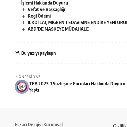
İşlemi Hakkında Duyuru
Vefat ve Başsağlığı
Regl Ödemi
İLKO İLAÇ MİGREN TEDAVİSİNE ENDİKE YENİ ÜR
ABD’DE MASKEYE MÜDAHALE
Bu yazıyı paylaşın
ÖNCEKI YAZI
TEB 2023-1 Sözleşme Formları Hakkında Duyuru
Yaptı
Eczacı Dergisi Kurumsal
Gizlili