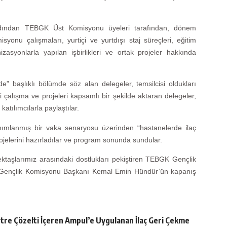
ardından TEBGK Üst Komisyonu üyeleri tarafından, dönem
syonu çalışmaları, yurtiçi ve yurtdışı staj süreçleri, eğitim
anizasyonlarla yapılan işbirlikleri ve ortak projeler hakkında
e” başlıklı bölümde söz alan delegeler, temsilcisi oldukları
ri çalışma ve projeleri kapsamlı bir şekilde aktaran delegeler,
katılımcılarla paylaştılar.
 tanımlanmış bir vaka senaryosu üzerinden “hastanelerde ilaç
projelerini hazırladılar ve program sonunda sundular.
ektaşlarımız arasındaki dostlukları pekiştiren TEBGK Gençlik
K Gençlik Komisyonu Başkanı Kemal Emin Hündür’ün kapanış
tre Çözelti İçeren Ampul’e Uygulanan İlaç Geri Çekme