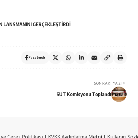
ÜN LANSMANINI GERÇEKLEŞTİRDİ
Facebook
SONRAKI YAZI
SUT Komisyonu Toplandı
k ve Çerez Politikası
|
KVKK Aydınlatma Metni
|
Kullanıcı Söz