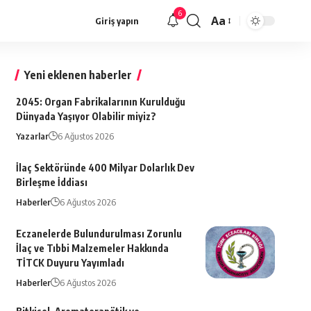
6
Aa
Giriş yapın
Font
büyütücü
Yeni eklenen haberler
2045: Organ Fabrikalarının Kurulduğu
Dünyada Yaşıyor Olabilir miyiz?
Yazarlar
6 Ağustos 2026
İlaç Sektöründe 400 Milyar Dolarlık Dev
Birleşme İddiası
Haberler
6 Ağustos 2026
Eczanelerde Bulundurulması Zorunlu
İlaç ve Tıbbi Malzemeler Hakkında
TİTCK Duyuru Yayımladı
Haberler
6 Ağustos 2026