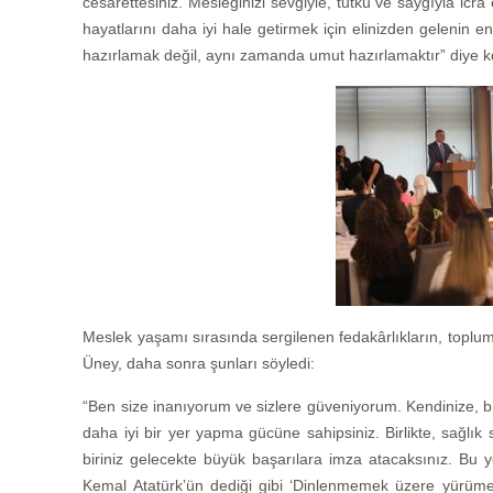
cesarettesiniz. Mesleğinizi sevgiyle, tutku ve saygıyla icra
hayatlarını daha iyi hale getirmek için elinizden gelenin en
hazırlamak değil, aynı zamanda umut hazırlamaktır” diye k
Meslek yaşamı sırasında sergilenen fedakârlıkların, toplu
Üney, daha sonra şunları söyledi:
“Ben size inanıyorum ve sizlere güveniyorum. Kendinize, bir
daha iyi bir yer yapma gücüne sahipsiniz. Birlikte, sağlık
biriniz gelecekte büyük başarılara imza atacaksınız. Bu 
Kemal Atatürk’ün dediği gibi ‘Dinlenmemek üzere yürümey