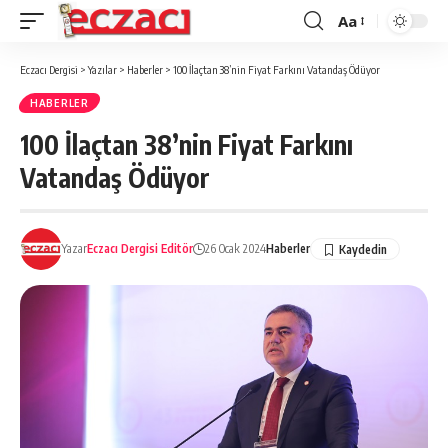
Aa
Font
büyütücü
Eczacı Dergisi
>
Yazılar
>
Haberler
>
100 İlaçtan 38’nin Fiyat Farkını Vatandaş Ödüyor
HABERLER
100 İlaçtan 38’nin Fiyat Farkını
Vatandaş Ödüyor
Yazar
Eczacı Dergisi Editör
26 Ocak 2024
Haberler