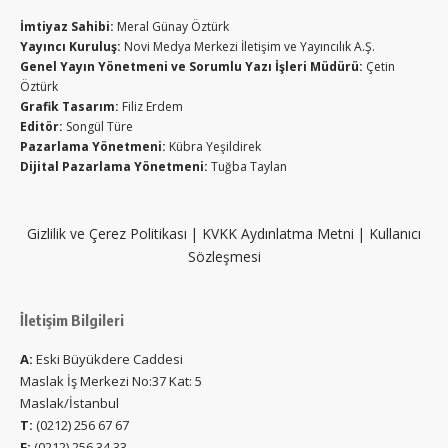
İmtiyaz Sahibi:
Meral Günay Öztürk
Yayıncı Kuruluş:
Novi Medya Merkezi İletişim ve Yayıncılık A.Ş.
Genel Yayın Yönetmeni ve Sorumlu Yazı İşleri Müdürü:
Çetin
Öztürk
Grafik Tasarım:
Filiz Erdem
Editör:
Songül Türe
Pazarlama Yönetmeni:
Kübra Yeşildirek
Dijital Pazarlama Yönetmeni:
Tuğba Taylan
Gizlilik ve Çerez Politikası
|
KVKK Aydınlatma Metni
|
Kullanıcı
Sözleşmesi
İletişim Bilgileri
A:
Eski Büyükdere Caddesi
Maslak İş Merkezi No:37 Kat: 5
Maslak/İstanbul
T:
(0212) 256 67 67
F:
(0212) 256 34 33