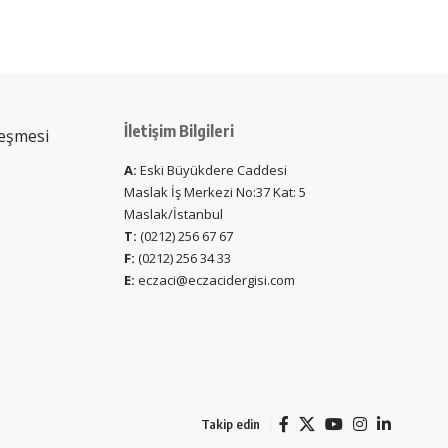
İletişim Bilgileri
leşmesi
A:
Eski Büyükdere Caddesi
Maslak İş Merkezi No:37 Kat: 5
Maslak/İstanbul
T:
(0212) 256 67 67
F:
(0212) 256 34 33
E:
eczaci@eczacidergisi.com
Takip edin