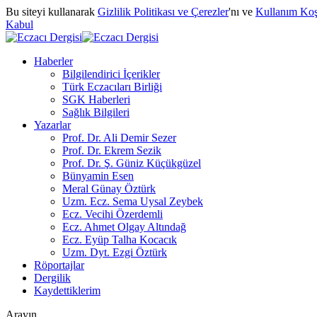
Bu siteyi kullanarak
Gizlilik Politikası ve Çerezler
'nı ve
Kullanım Koş
Kabul
Haberler
Bilgilendirici İçerikler
Türk Eczacıları Birliği
SGK Haberleri
Sağlık Bilgileri
Yazarlar
Prof. Dr. Ali Demir Sezer
Prof. Dr. Ekrem Sezik
Prof. Dr. Ş. Güniz Küçükgüzel
Bünyamin Esen
Meral Günay Öztürk
Uzm. Ecz. Sema Uysal Zeybek
Ecz. Vecihi Özerdemli
Ecz. Ahmet Olgay Altındağ
Ecz. Eyüp Talha Kocacık
Uzm. Dyt. Ezgi Öztürk
Röportajlar
Dergilik
Kaydettiklerim
Arayın