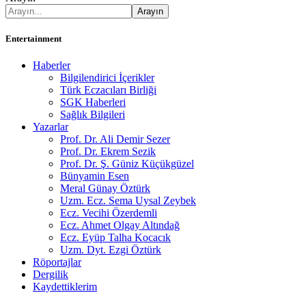
Entertainment
Haberler
Bilgilendirici İçerikler
Türk Eczacıları Birliği
SGK Haberleri
Sağlık Bilgileri
Yazarlar
Prof. Dr. Ali Demir Sezer
Prof. Dr. Ekrem Sezik
Prof. Dr. Ş. Güniz Küçükgüzel
Bünyamin Esen
Meral Günay Öztürk
Uzm. Ecz. Sema Uysal Zeybek
Ecz. Vecihi Özerdemli
Ecz. Ahmet Olgay Altındağ
Ecz. Eyüp Talha Kocacık
Uzm. Dyt. Ezgi Öztürk
Röportajlar
Dergilik
Kaydettiklerim