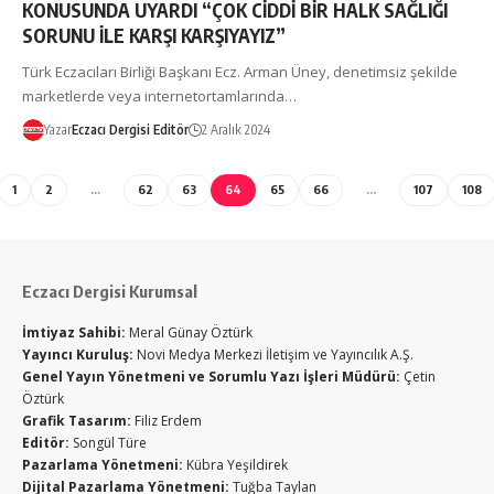
KONUSUNDA UYARDI “ÇOK CİDDİ BİR HALK SAĞLIĞI
SORUNU İLE KARŞI KARŞIYAYIZ”
Türk Eczacıları Birliği Başkanı Ecz. Arman Üney, denetimsiz şekilde
marketlerde veya internetortamlarında…
Yazar
Eczacı Dergisi Editör
2 Aralık 2024
1
2
…
62
63
64
65
66
…
107
108
Eczacı Dergisi Kurumsal
İmtiyaz Sahibi:
Meral Günay Öztürk
Yayıncı Kuruluş:
Novi Medya Merkezi İletişim ve Yayıncılık A.Ş.
Genel Yayın Yönetmeni ve Sorumlu Yazı İşleri Müdürü:
Çetin
Öztürk
Grafik Tasarım:
Filiz Erdem
Editör:
Songül Türe
Pazarlama Yönetmeni:
Kübra Yeşildirek
Dijital Pazarlama Yönetmeni:
Tuğba Taylan