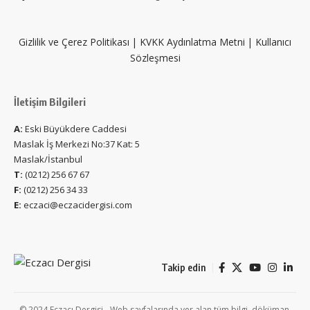
Gizlilik ve Çerez Politikası
|
KVKK Aydınlatma Metni
|
Kullanıcı
Sözleşmesi
İletişim Bilgileri
A:
Eski Büyükdere Caddesi
Maslak İş Merkezi No:37 Kat: 5
Maslak/İstanbul
T:
(0212) 256 67 67
F:
(0212) 256 34 33
E:
eczaci@eczacidergisi.com
Takip edin
© 2024 Eczacı Dergisi - Web sayfalarında yer alan tüm bilgi, döküman,