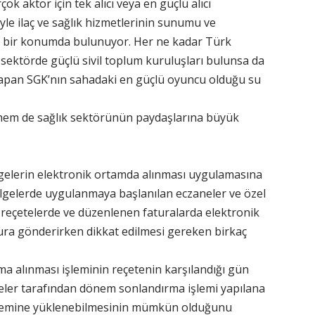
k aktör için tek alıcı veya en güçlü alıcı
 ilaç ve sağlık hizmetlerinin sunumu ve
yan bir konumda bulunuyor. Her ne kadar Türk
i sektörde güçlü sivil toplum kuruluşları bulunsa da
 yapan SGK’nın sahadaki en güçlü oyuncu olduğu su
a hem de sağlık sektörünün paydaşlarına büyük
elgelerin elektronik ortamda alınması uygulamasına
ölgelerde uygulanmaya başlanılan eczaneler ve özel
reçetelerde ve düzenlenen faturalarda elektronik
ra gönderirken dikkat edilmesi gereken birkaç
ama alınması işleminin reçetenin karşılandığı gün
eler tarafından dönem sonlandırma işlemi yapılana
stemine yüklenebilmesinin mümkün olduğunu