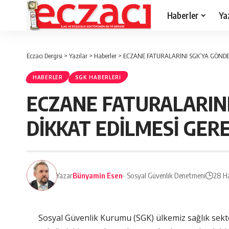
Haberler
Ya
Eczacı Dergisi
>
Yazılar
>
Haberler
>
ECZANE FATURALARINI SGK’YA GÖNDE
HABERLER
SGK HABERLERI
ECZANE FATURALARIN
DİKKAT EDİLMESİ GER
Yazar
Bünyamin Esen
- Sosyal Güvenlik Denetmeni
28 H
Sosyal Güvenlik Kurumu (SGK) ülkemiz sağlık se