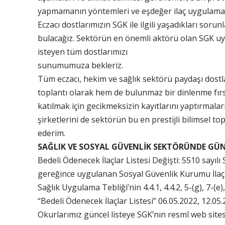
yapmamanın yöntemleri ve eşdeğer ilaç uygulamal
Eczacı dostlarımızın SGK ile ilgili yaşadıkları sorun
bulacağız. Sektörün en önemli aktörü olan SGK uy
isteyen tüm dostlarımızı
sunumumuza bekleriz.
Tüm eczacı, hekim ve sağlık sektörü paydaşı dostl
toplantı olarak hem de bulunmaz bir dinlenme fırsa
katılmak için gecikmeksizin kayıtlarını yaptırmalar
şirketlerini de sektörün bu en prestijli bilimsel t
ederim.
SAĞLIK VE SOSYAL GÜVENLİK SEKTÖRÜNDE GÜ
Bedeli Ödenecek İlaçlar Listesi Değişti: 5510 sayıl
gereğince uygulanan Sosyal Güvenlik Kurumu İlaç 
Sağlık Uygulama Tebliği’nin 4.4.1, 4.4.2, 5-(g), 7-(e
“Bedeli Ödenecek İlaçlar Listesi” 06.05.2022, 12.05.2
Okurlarımız güncel listeye SGK’nın resmî web sites