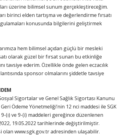
arı üzerine bilimsel sunum gerçekleştireceğim.
ları birinci elden tartışma ve değerlendirme fırsatı
gulamaları konusunda bilgilerini geliştirmek
arımıza hem bilimsel açıdan güçlü bir mesleki
tı olarak güzel bir fırsat sunan bu etkinliğe
ını tavsiye ederim. Özellikle önde gelen eczacılık
oplantısında sponsor olmalarını şiddetle tavsiye
NDEM
ı Sosyal Sigortalar ve Genel Sağlık Sigortası Kanunu
Geri Ödeme Yönetmeliği’nin 12 nci maddesi ile SGK
), 9-(ı) ve 9-(i) maddeleri gereğince düzenlenen
022, 19.05.2022 tarihlerinde değiştirilmiştir.
i olan www.sgk.gov.tr adresinden ulaşabilir.