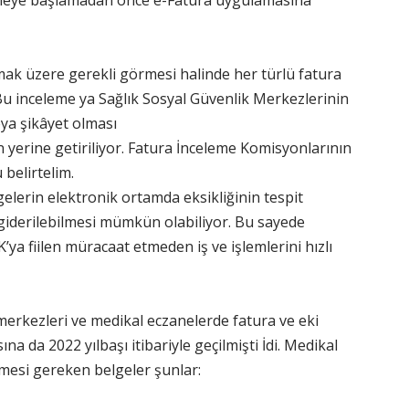
emeye başlamadan önce e-Fatura uygulamasına
mak üzere gerekli görmesi halinde her türlü fatura
. Bu inceleme ya Sağlık Sosyal Güvenlik Merkezlerinin
eya şikâyet olması
 yerine getiriliyor. Fatura İnceleme Komisyonlarının
belirtelim.
elerin elektronik ortamda eksikliğinin tespit
 giderilebilmesi mümkün olabiliyor. Bu sayede
ya fiilen müracaat etmeden iş ve işlemlerini hızlı
merkezleri ve medikal eczanelerde fatura ve eki
 da 2022 yılbaşı itibariyle geçilmişti İdi. Medikal
mesi gereken belgeler şunlar: