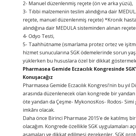
2- Manuel düzenlenmiş reçete (ön ve arka yüzü),
3- Tıbbi malzemenin teslim alındığına dair MEDULA 
reçete, manuel düzenlenmiş reçete) *Kronik hasta
alındığına dair MEDULA sisteminden alınan reçete çı
4- Odyo Testi,
5- Taahhütname (ısmarlama protez ortez ve işitme m
hizmet sunucularına SGK ödemelerinde sorun yaş
yüklerken bu hususlara özel bir dikkat göstermeler
Pharmasea Gemide Eczacılık Kongresinde SGK’y
Konuşacağız
Pharmasea Gemide Eczacılık Kongresi’nin bu yıl Dö
arasında düzenlenecek olan kongrede bir yandan E
öte yandan da Çeşme- MykonosKos- Rodos- Simi g
imkânı olacak.
Daha önce Birinci Pharmase 2015’e de katılmış biri
olacağım. Kongrede özellikle SGK uygulamaları açıs
aşamaları ve dikkat edilmesi gerekenler, SGK pr