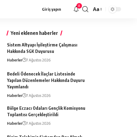
8
Aa
Giriş yapın
Font
büyütücü
Yeni eklenen haberler
Sistem Altyapı İyileştirme Çalışması
Hakkında SGK Duyurusu
Haberler
7 Ağustos 2026
Bedeli Ödenecek İlaçlar Listesinde
Yapılan Düzenlemeler Hakkında Duyuru
Yayımlandı
Haberler
7 Ağustos 2026
Bölge Eczacı Odaları Gençlik Komisyonu
Toplantısı Gerçekleştirildi
Haberler
7 Ağustos 2026