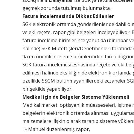
sözleşme imzalayanlar ise SGK’ya fatura düzenl
geçmek zorunda tutulmuş bulunmakta.
Fatura İncelemesinde Dikkat Edilenler
SGK elektronik ortamda gönderilenler de dahil ol
ve eki reçete, rapor gibi belgeleri inceleyebiliyor
fatura inceleme birimlerince yahut da (bir ihbar v
halinde) SGK Müfettişleri/Denetmenleri tarafından
da en önemli inceleme birimlerinden biri olduğunu 
SGK fatura incelemesi esnasında reçete ve eki belg
edilmesi halinde eksikliğin de elektronik ortamda
özellikle SSGM bulunmayan illerdeki eczaneler SGK’
bir şekilde yapabiliyor.
Medikal için de Belgeler Sisteme Yüklenmeli
Medikal market, optisyenlik müesseseleri, işitme 
belgelerin elektronik ortamda alınması uygulamasına
malzemelere ilişkin olarak taranıp sisteme yüklen
1- Manuel düzenlenmiş rapor,