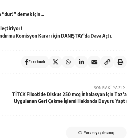
ra “dur!” demek için…
leştiriyor!
landırma Komisyon Kararı için DANIŞTAY’da Dava Açtı.
Facebook
SONRAKI YAZI
TİTCK Flixotide Diskus 250 mcg İnhalasyon için Toz’a
Uygulanan Geri Çekme İşlemi Hakkında Duyuru Yaptı
Yorum yapılmamış