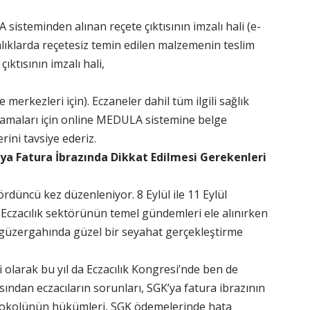
sisteminden alınan reçete çıktısının imzalı hali (e-
lıklarda reçetesiz temin edilen malzemenin teslim
ktısının imzalı hali,
erkezleri için). Eczaneler dahil tüm ilgili sağlık
amaları için online MEDULA sistemine belge
ini tavsiye ederiz.
a Fatura İbrazında Dikkat Edilmesi Gerekenleri
rdüncü kez düzenleniyor. 8 Eylül ile 11 Eylül
czacılık sektörünün temel gündemleri ele alınırken
üzergahında güzel bir seyahat gerçekleştirme
 olarak bu yıl da Eczacılık Kongresi’nde ben de
ından eczacıların sorunları, SGK’ya fatura ibrazının
otokolünün hükümleri, SGK ödemelerinde hata