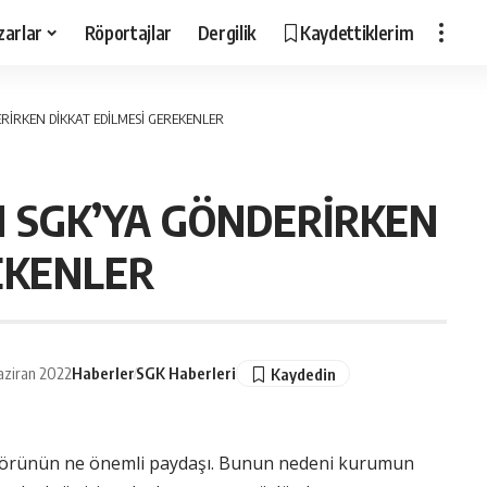
zarlar
Röportajlar
Dergilik
Kaydettiklerim
RİRKEN DİKKAT EDİLMESİ GEREKENLER
I SGK’YA GÖNDERİRKEN
EKENLER
aziran 2022
Haberler
SGK Haberleri
ktörünün ne önemli paydaşı. Bunun nedeni kurumun