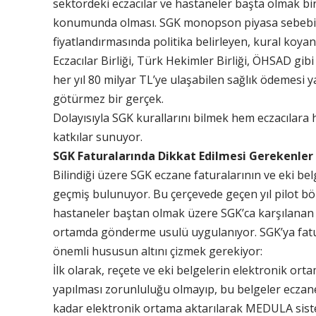
sektördeki eczacılar ve hastaneler başta olmak birço
konumunda olması. SGK monopson piyasa sebebiyle
fiyatlandırmasında politika belirleyen, kural ko
Eczacılar Birliği, Türk Hekimler Birliği, ÖHSAD gib
her yıl 80 milyar TL’ye ulaşabilen sağlık ödemesi
götürmez bir gerçek.
Dolayısıyla SGK kurallarını bilmek hem eczacılar
katkılar sunuyor.
SGK Faturalarında Dikkat Edilmesi Gerekenler
Bilindiği üzere SGK eczane faturalarının ve eki b
geçmiş bulunuyor. Bu çerçevede geçen yıl pilot b
hastaneler baştan olmak üzere SGK’ca karşılanan 
ortamda gönderme usulü uygulanıyor. SGK’ya fatu
önemli hususun altını çizmek gerekiyor:
İlk olarak, reçete ve eki belgelerin elektronik ort
yapılması zorunluluğu olmayıp, bu belgeler eczan
kadar elektronik ortama aktarılarak MEDULA si